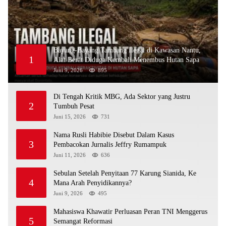
Bayang-Bayang Tambang Ilegal di Kawasan Nantu,
1
Alat Berat Diduga Kembali Menembus Hutan Sapa
Juni 9, 2026
895
Di Tengah Kritik MBG, Ada Sektor yang Justru
2
Tumbuh Pesat
Juni 15, 2026
731
Nama Rusli Habibie Disebut Dalam Kasus
3
Pembacokan Jurnalis Jeffry Rumampuk
Juni 11, 2026
636
Sebulan Setelah Penyitaan 77 Karung Sianida, Ke
4
Mana Arah Penyidikannya?
Juni 9, 2026
495
Mahasiswa Khawatir Perluasan Peran TNI Menggerus
5
Semangat Reformasi