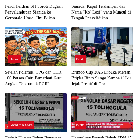
Fendi Ferdian SH Soroti Dugaan
Sianida, Kapal Terdampar, dan
Penyelundupan Sianida ke
Nama “Ko’ Lexi” yang Muncul di
Gorontalo Utara: “Ini Bukan
Tengah Penyelidikan
Sekadar Pelanggaran Kepabeanan”
Daerah
Berita
Setelah Polemik, TPG dan THR
Brimob Cup 2025 Dibuka Meriah,
100 Persen Cair, Pemerhati Guru
Bripka Rinto Sunge Kembali Ukir
Angkat Topi untuk PGRI
Jejak Positif di Gorut
Gorontalo Utara
Berita