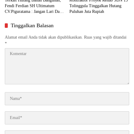
Terkait Hutang Bahan Bangunan,
Kontraktor Proyek Rehab SDN 15
Fendi Ferdian SH Ultimatum
Tolinggula Tinggalkan Hutang
CV.Piguratama : Jangan Lari Dari
Puluhan Juta Rupiah
Tanggung Jawab
Tinggalkan Balasan
Alamat email Anda tidak akan dipublikasikan.
Ruas yang wajib ditandai
*