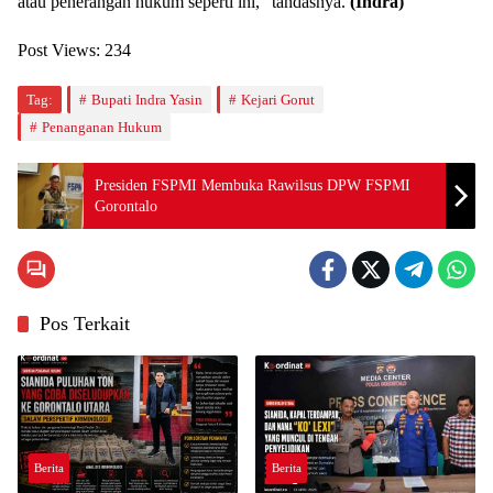
atau penerangan hukum seperti ini,” tandasnya.
(Indra)
Post Views:
234
Tag:
Bupati Indra Yasin
Kejari Gorut
Penanganan Hukum
Presiden FSPMI Membuka Rawilsus DPW FSPMI
Gorontalo
Pos Terkait
Berita
Berita