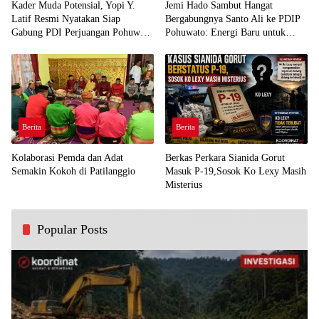
Kader Muda Potensial, Yopi Y.
Jemi Hado Sambut Hangat
Latif Resmi Nyatakan Siap
Bergabungnya Santo Ali ke PDIP
Gabung PDI Perjuangan Pohuwato
Pohuwato: Energi Baru untuk
Demi Kawal Aspirasi Bumi Panua
Perjuangan Rakyat
Berita
Berita
Kolaborasi Pemda dan Adat
Berkas Perkara Sianida Gorut
Semakin Kokoh di Patilanggio
Masuk P-19,Sosok Ko Lexy Masih
Misterius
Popular Posts