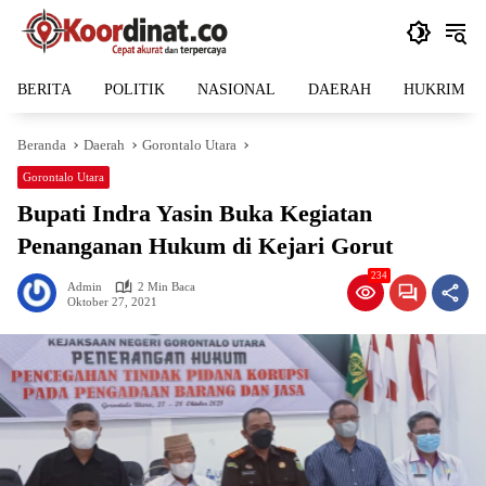
Langsung
ke
konten
BERITA
POLITIK
NASIONAL
DAERAH
HUKRIM
Beranda
Daerah
Gorontalo Utara
Gorontalo Utara
Bupati Indra Yasin Buka Kegiatan
Penanganan Hukum di Kejari Gorut
234
Admin
2 Min Baca
Oktober 27, 2021