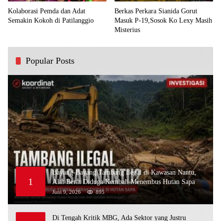
Kolaborasi Pemda dan Adat
Berkas Perkara Sianida Gorut
Semakin Kokoh di Patilanggio
Masuk P-19,Sosok Ko Lexy Masih
Misterius
Popular Posts
Bayang-Bayang Tambang Ilegal di Kawasan Nantu,
1
Alat Berat Diduga Kembali Menembus Hutan Sapa
Juni 9, 2026
895
Di Tengah Kritik MBG, Ada Sektor yang Justru