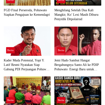
Berita
Berita
FGD Final Perseroda, Pohuwato
Menghilang Setelah Dua Kali
Siapkan Pengajuan ke Kemendagri
Mangkir, Ko’ Lexi Masih Diburu
Penyidik Ditpolairud
Berita
Berita
Kader Muda Potensial, Yopi Y.
Jemi Hado Sambut Hangat
Latif Resmi Nyatakan Siap
Bergabungnya Santo Ali ke PDIP
Gabung PDI Perjuangan Pohuwato
Pohuwato: Energi Baru untuk
Demi Kawal Aspirasi Bumi Panua
Perjuangan Rakyat
Berita
Berita