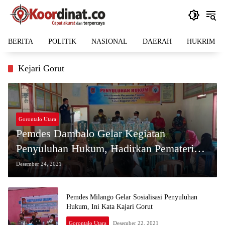
Langsung
ke
konten
BERITA
POLITIK
NASIONAL
DAERAH
HUKRIM
Kejari Gorut
Gorontalo Utara
Pemdes Dambalo Gelar Kegiatan
Penyuluhan Hukum, Hadirkan Pemateri
dari Kejaksaan dan Inspektorat
Desember 24, 2021
Pemdes Milango Gelar Sosialisasi Penyuluhan
Hukum, Ini Kata Kajari Gorut
Gorontalo Utara
Desember 22, 2021