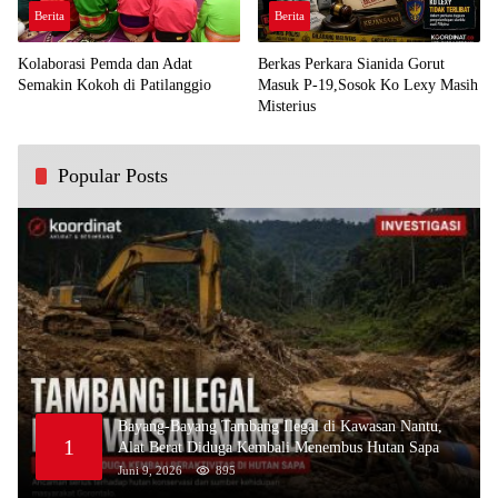
Berita
Berita
Kolaborasi Pemda dan Adat
Berkas Perkara Sianida Gorut
Semakin Kokoh di Patilanggio
Masuk P-19,Sosok Ko Lexy Masih
Misterius
Popular Posts
Bayang-Bayang Tambang Ilegal di Kawasan Nantu,
1
Alat Berat Diduga Kembali Menembus Hutan Sapa
Juni 9, 2026
895