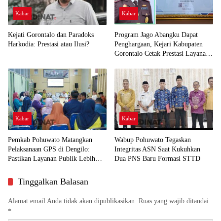
Kabar
Kabar
Kejati Gorontalo dan Paradoks
Program Jago Abangku Dapat
Harkodia: Prestasi atau Ilusi?
Penghargaan, Kejari Kabupaten
Gorontalo Cetak Prestasi Layanan
Humanis
Kabar
Kabar
Pemkab Pohuwato Matangkan
Wabup Pohuwato Tegaskan
Pelaksanaan GPS di Dengilo:
Integritas ASN Saat Kukuhkan
Pastikan Layanan Publik Lebih
Dua PNS Baru Formasi STTD
Dekat ke Masyarakat
Tinggalkan Balasan
Alamat email Anda tidak akan dipublikasikan.
Ruas yang wajib ditandai
*