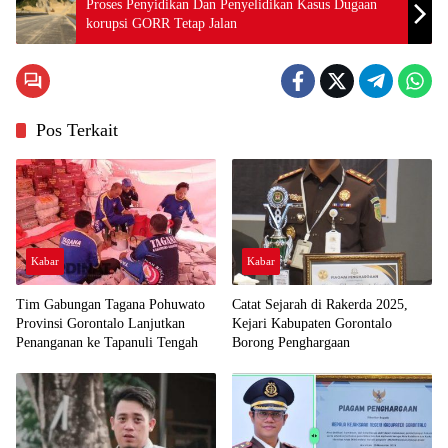
Proses Penyidikan Dan Penyelidikan Kasus Dugaan
korupsi GORR Tetap Jalan
Pos Terkait
Kabar
Kabar
Tim Gabungan Tagana Pohuwato
Catat Sejarah di Rakerda 2025,
Provinsi Gorontalo Lanjutkan
Kejari Kabupaten Gorontalo
Penanganan ke Tapanuli Tengah
Borong Penghargaan