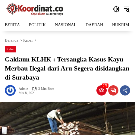
Langsung
ke
konten
BERITA
POLITIK
NASIONAL
DAERAH
HUKRIM
Beranda
Kabar
Kabar
Gakkum KLHK : Tersangka Kasus Kayu
Merbau Ilegal dari Aru Segera disidangkan
di Surabaya
278
Admin
3 Min Baca
Mei 8, 2021