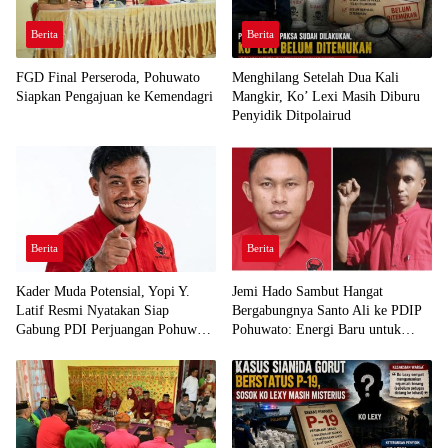
Berita
Berita
FGD Final Perseroda, Pohuwato
Menghilang Setelah Dua Kali
Siapkan Pengajuan ke Kemendagri
Mangkir, Ko’ Lexi Masih Diburu
Penyidik Ditpolairud
Berita
Berita
Kader Muda Potensial, Yopi Y.
Jemi Hado Sambut Hangat
Latif Resmi Nyatakan Siap
Bergabungnya Santo Ali ke PDIP
Gabung PDI Perjuangan Pohuwato
Pohuwato: Energi Baru untuk
Demi Kawal Aspirasi Bumi Panua
Perjuangan Rakyat