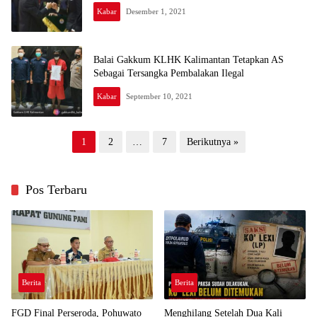
Kabar
Desember 1, 2021
Balai Gakkum KLHK Kalimantan Tetapkan AS
Sebagai Tersangka Pembalakan Ilegal
Kabar
September 10, 2021
Paginasi
1
2
…
7
Berikutnya »
pos
Pos Terbaru
Berita
Berita
FGD Final Perseroda, Pohuwato
Menghilang Setelah Dua Kali