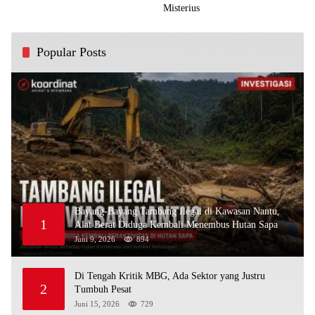
Misterius
Popular Posts
Bayang-Bayang Tambang Ilegal di Kawasan Nantu,
1
Alat Berat Diduga Kembali Menembus Hutan Sapa
Juni 9, 2026
894
Di Tengah Kritik MBG, Ada Sektor yang Justru
2
Tumbuh Pesat
Juni 15, 2026
729