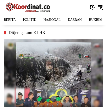
Langsung
ke
konten
BERITA
POLITIK
NASIONAL
DAERAH
HUKRIM
Ditjen gakum KLHK