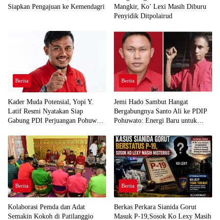
Siapkan Pengajuan ke Kemendagri
Mangkir, Ko’ Lexi Masih Diburu
Penyidik Ditpolairud
Berita
Berita
Kader Muda Potensial, Yopi Y.
Jemi Hado Sambut Hangat
Latif Resmi Nyatakan Siap
Bergabungnya Santo Ali ke PDIP
Gabung PDI Perjuangan Pohuwato
Pohuwato: Energi Baru untuk
Demi Kawal Aspirasi Bumi Panua
Perjuangan Rakyat
Berita
Berita
Kolaborasi Pemda dan Adat
Berkas Perkara Sianida Gorut
Semakin Kokoh di Patilanggio
Masuk P-19,Sosok Ko Lexy Masih