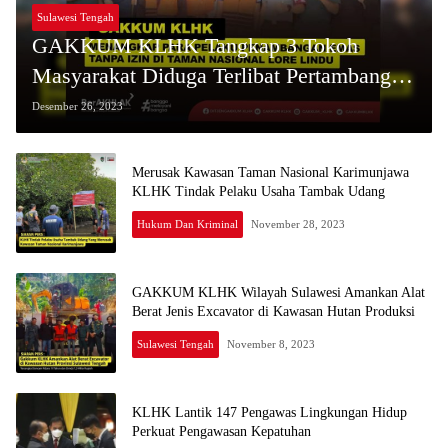
Sulawesi Tengah
GAKKUM KLHK Tangkap 3 Tokoh
Masyarakat Diduga Terlibat Pertambangan
Ilegal (PETI)
Desember 26, 2023
Merusak Kawasan Taman Nasional Karimunjawa
KLHK Tindak Pelaku Usaha Tambak Udang
Hukum Dan Kriminal
November 28, 2023
GAKKUM KLHK Wilayah Sulawesi Amankan Alat
Berat Jenis Excavator di Kawasan Hutan Produksi
Sulawesi Tengah
November 8, 2023
KLHK Lantik 147 Pengawas Lingkungan Hidup
Perkuat Pengawasan Kepatuhan