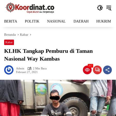
Langsung
ke
konten
BERITA
POLITIK
NASIONAL
DAERAH
HUKRIM
Beranda
Kabar
Kabar
KLHK Tangkap Pemburu di Taman
Nasional Way Kambas
317
Admin
2 Min Baca
Februari 27, 2021