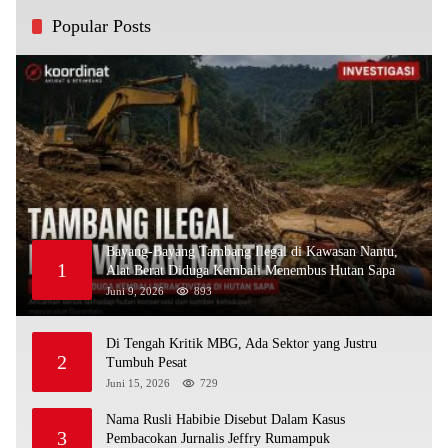
Popular Posts
Bayang-Bayang Tambang Ilegal di Kawasan Nantu,
1
Alat Berat Diduga Kembali Menembus Hutan Sapa
Juni 9, 2026
893
Di Tengah Kritik MBG, Ada Sektor yang Justru
2
Tumbuh Pesat
Juni 15, 2026
729
Nama Rusli Habibie Disebut Dalam Kasus
3
Pembacokan Jurnalis Jeffry Rumampuk