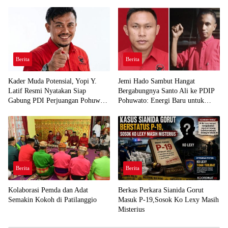
Berita
Berita
Kader Muda Potensial, Yopi Y.
Jemi Hado Sambut Hangat
Latif Resmi Nyatakan Siap
Bergabungnya Santo Ali ke PDIP
Gabung PDI Perjuangan Pohuwato
Pohuwato: Energi Baru untuk
Demi Kawal Aspirasi Bumi Panua
Perjuangan Rakyat
Berita
Berita
Kolaborasi Pemda dan Adat
Berkas Perkara Sianida Gorut
Semakin Kokoh di Patilanggio
Masuk P-19,Sosok Ko Lexy Masih
Misterius