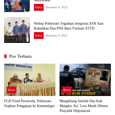
Masyarakat
Kabar
Desember 4, 2025
Wabup Pohuwato Tegaskan Integritas ASN Saat
Kukuhkan Dua PNS Baru Formasi STTD
Kabar
Desember 4, 2025
Pos Terbaru
Berita
Berita
FGD Final Perseroda, Pohuwato
Menghilang Setelah Dua Kali
Siapkan Pengajuan ke Kemendagri
Mangkir, Ko’ Lexi Masih Diburu
Penyidik Ditpolairud