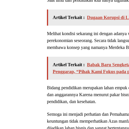
Saat ilmu dan pendidikan kita hanya digun
Artikel Terkait :
Dugaan Korupsi di L
Melihat kondisi sekarang ini dengan adany
perekonomian seseorang. Secara tidak langsun
membawa konsep yang namanya Merdeka Bela
Artikel Terkait :
Babak Baru Sengketa
Penggarap, “Pihak Kami Fokus pada 
Bidang pendidikan merupakan lahan empuk da
dan anggarannya Karena menurut pakar bisnis
pendidikan, dan kesehatan.
Semoga ini menjadi perhatian dan Pemahaman
keuntungan tidak memperhatikan Azas manfaa
dijadikan lahan bisnis dan sangat bertentang