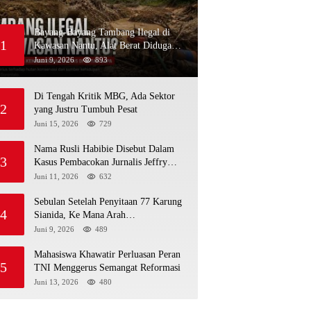
Bayang-Bayang Tambang Ilegal di
1
Kawasan Nantu, Alat Berat Diduga
Kembali Menembus Hutan Sapa
Juni 9, 2026
893
Di Tengah Kritik MBG, Ada Sektor
2
yang Justru Tumbuh Pesat
Juni 15, 2026
729
Nama Rusli Habibie Disebut Dalam
3
Kasus Pembacokan Jurnalis Jeffry
Rumampuk
Juni 11, 2026
632
Sebulan Setelah Penyitaan 77 Karung
4
Sianida, Ke Mana Arah
Penyidikannya?
Juni 9, 2026
489
Mahasiswa Khawatir Perluasan Peran
5
TNI Menggerus Semangat Reformasi
Juni 13, 2026
480