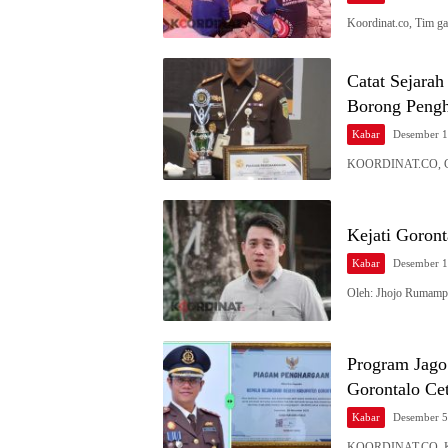
Koordinat.co, Tim g
Catat Sejarah
Borong Peng
Kabar
Desember 1
KOORDINAT.CO, GO
Kejati Goront
Kabar
Desember 1
Oleh: Jhojo Rumampu
Program Jago
Gorontalo Ce
Kabar
Desember 5
KOORDINAT.CO, KA