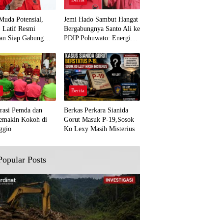
Muda Potensial,
Jemi Hado Sambut Hangat
. Latif Resmi
Bergabungnya Santo Ali ke
an Siap Gabung
PDIP Pohuwato: Energi
rjuangan Pohuwato
Baru untuk Perjuangan
awal Aspirasi Bumi
Rakyat
a
Berita
rasi Pemda dan
Berkas Perkara Sianida
emakin Kokoh di
Gorut Masuk P-19,Sosok
ggio
Ko Lexy Masih Misterius
Popular Posts