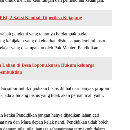
akan untuk mencari keuntungan dan pemenuhan keuangan.
PEI, 2 Saksi Kembali Diperiksa Kejagung
a wabah pandemi yang tentunya berdampak pada
g kebijakan yang dikeluarkan disituasi pandemi ini justru
jar yang disampaikan oleh Pak Menteri Pendidikan.
 Lahan di Desa iloponu,kuasa Hukum keluarga
pembuktian
n subur untuk dijadikan bisnis dilihat dari banyak program
, ada 2 bidang bisnis yang tidak akan pernah mati yaitu,
 ketika Pendidikan jangan hanya dijadikan lahan cari
t nya dan Masa depan kelak nanti. Pendidikan tidak boleh
an dengan nilai nilai bangsa sebagaimana termaktub dalam