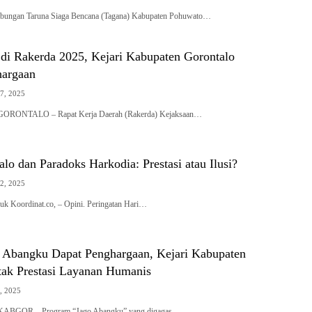
abungan Taruna Siaga Bencana (Tagana) Kabupaten Pohuwato…
 di Rakerda 2025, Kejari Kabupaten Gorontalo
hargaan
7, 2025
RONTALO – Rapat Kerja Daerah (Rakerda) Kejaksaan…
alo dan Paradoks Harkodia: Prestasi atau Ilusi?
2, 2025
k Koordinat.co, – Opini. Peringatan Hari…
 Abangku Dapat Penghargaan, Kejari Kabupaten
tak Prestasi Layanan Humanis
, 2025
BGOR – Program “Jago Abangku” yang digagas…