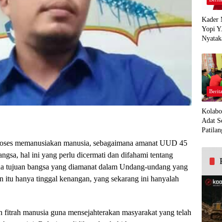
Kader 
Yopi Y
Nyatak
PDI Pe
Demi K
Panua
Berit
Kolabo
Adat S
Patilan
roses memanusiakan manusia, sebagaimana amanat UUD 45
gsa, hal ini yang perlu dicermati dan difahami tentang
na tujuan bangsa yang diamanat dalam Undang-undang yang
n itu hanya tinggal kenangan, yang sekarang ini hanyalah
fitrah manusia guna mensejahterakan masyarakat yang telah