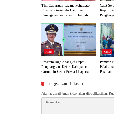
Tim Gabungan Tagana Pohuwato
Catat Sej
Provinsi Gorontalo Lanjutkan
Kejari K
Penanganan ke Tapanuli Tengah
Pengharg
Kabar
Kabar
Program Jago Abangku Dapat
Pemkab P
Penghargaan, Kejari Kabupaten
Pelaksana
Gorontalo Cetak Prestasi Layanan
Pastikan 
Humanis
Dekat ke
Tinggalkan Balasan
Alamat email Anda tidak akan dipublikasikan.
Rua