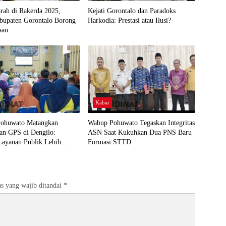
arah di Rakerda 2025,
Kejati Gorontalo dan Paradoks
abupaten Gorontalo Borong
Harkodia: Prestasi atau Ilusi?
aan
Kabar
ohuwato Matangkan
Wabup Pohuwato Tegaskan Integritas
an GPS di Dengilo:
ASN Saat Kukuhkan Dua PNS Baru
Layanan Publik Lebih
Formasi STTD
 Masyarakat
s yang wajib ditandai
*