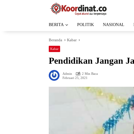
Langsung
ke
konten
BERITA
POLITIK
NASIONAL
Beranda
Kabar
Kabar
Pendidikan Jangan Ja
Admin
2 Min Baca
Februari 25, 2021