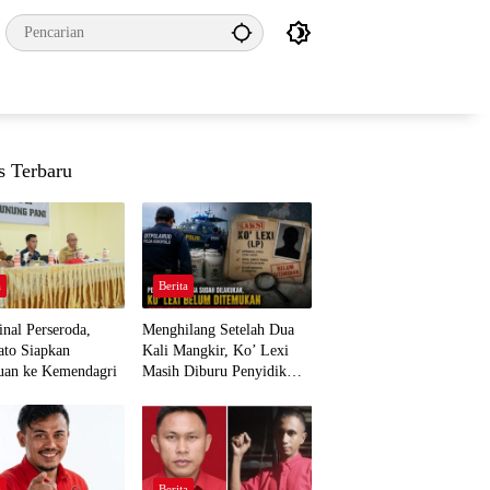
s Terbaru
a
Berita
nal Perseroda,
Menghilang Setelah Dua
to Siapkan
Kali Mangkir, Ko’ Lexi
uan ke Kemendagri
Masih Diburu Penyidik
Ditpolairud
a
Berita