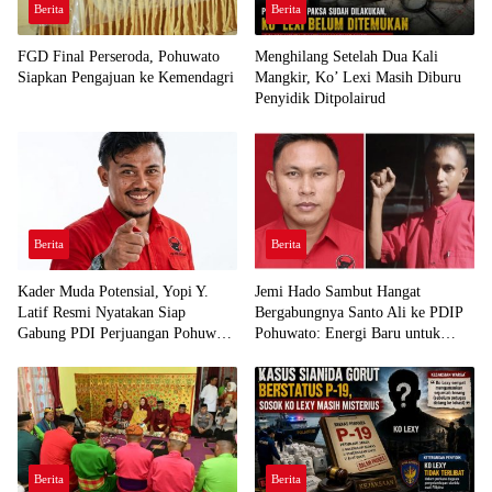
Berita
Berita
FGD Final Perseroda, Pohuwato
Menghilang Setelah Dua Kali
Siapkan Pengajuan ke Kemendagri
Mangkir, Ko’ Lexi Masih Diburu
Penyidik Ditpolairud
Berita
Berita
Kader Muda Potensial, Yopi Y.
Jemi Hado Sambut Hangat
Latif Resmi Nyatakan Siap
Bergabungnya Santo Ali ke PDIP
Gabung PDI Perjuangan Pohuwato
Pohuwato: Energi Baru untuk
Demi Kawal Aspirasi Bumi Panua
Perjuangan Rakyat
Berita
Berita