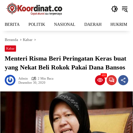
Langsung
ke
konten
BERITA
POLITIK
NASIONAL
DAERAH
HUKRIM
Beranda
Kabar
Kabar
Menteri Risma Beri Peringatan Keras buat
yang Nekat Beli Rokok Pakai Dana Bansos
480
Admin
2 Min Baca
Desember 30, 2020