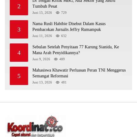
Di Tengah Kritik MBG, Ada Sektor yang Justru
2
Tumbuh Pesat
Juni 15, 2026
729
Nama Rusli Habibie Disebut Dalam Kasus
3
Pembacokan Jurnalis Jeffry Rumampuk
Juni 11, 2026
632
Sebulan Setelah Penyitaan 77 Karung Sianida, Ke
4
Mana Arah Penyidikannya?
Juni 9, 2026
489
Mahasiswa Khawatir Perluasan Peran TNI Menggerus
5
Semangat Reformasi
Juni 13, 2026
481