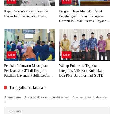
Kabar
Kabar
Kejati Gorontalo dan Paradoks
Program Jago Abangku Dapat
Harkodia: Prestasi atau Ilusi?
Penghargaan, Kejari Kabupaten
Gorontalo Cetak Prestasi Layanan
Humanis
Kabar
Kabar
Pemkab Pohuwato Matangkan
Wabup Pohuwato Tegaskan
Pelaksanaan GPS di Dengilo:
Integritas ASN Saat Kukuhkan
Pastikan Layanan Publik Lebih
Dua PNS Baru Formasi STTD
Dekat ke Masyarakat
Tinggalkan Balasan
Alamat email Anda tidak akan dipublikasikan.
Ruas yang wajib ditandai
*