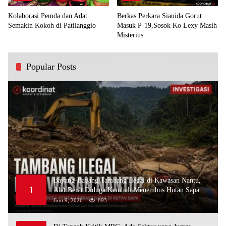
Kolaborasi Pemda dan Adat
Berkas Perkara Sianida Gorut
Semakin Kokoh di Patilanggio
Masuk P-19,Sosok Ko Lexy Masih
Misterius
Popular Posts
Bayang-Bayang Tambang Ilegal di Kawasan Nantu,
1
Alat Berat Diduga Kembali Menembus Hutan Sapa
Juni 9, 2026
893