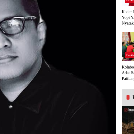
Kader 
Yopi Y
Nyatak
PDI Pe
Demi K
Panua
Berit
Kolabo
Adat S
Patilan