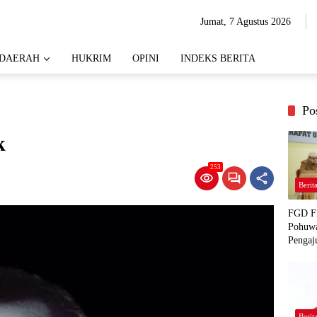
Jumat, 7 Agustus 2026
DAERAH
HUKRIM
OPINI
INDEKS BERITA
Po
k
253
Berit
FGD Fi
Pohuwa
Pengaj
Berit