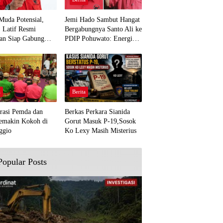
Muda Potensial,
Jemi Hado Sambut Hangat
. Latif Resmi
Bergabungnya Santo Ali ke
an Siap Gabung
PDIP Pohuwato: Energi
rjuangan Pohuwato
Baru untuk Perjuangan
awal Aspirasi Bumi
Rakyat
a
Berita
rasi Pemda dan
Berkas Perkara Sianida
emakin Kokoh di
Gorut Masuk P-19,Sosok
ggio
Ko Lexy Masih Misterius
Popular Posts