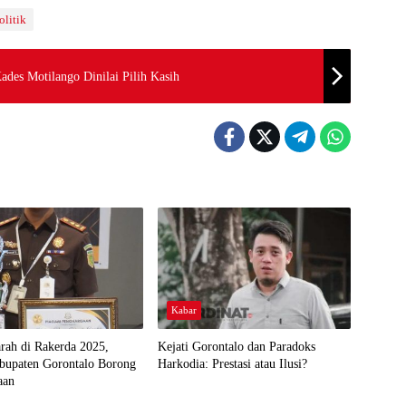
litik
des Motilango Dinilai Pilih Kasih
Kabar
arah di Rakerda 2025,
Kejati Gorontalo dan Paradoks
abupaten Gorontalo Borong
Harkodia: Prestasi atau Ilusi?
aan