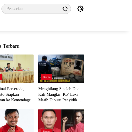
s Terbaru
a
Berita
nal Perseroda,
Menghilang Setelah Dua
to Siapkan
Kali Mangkir, Ko’ Lexi
uan ke Kemendagri
Masih Diburu Penyidik
Ditpolairud
a
Berita