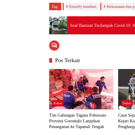
Tag:
Erizelly bandaro
Kekuasaan dan po
Soal Bantuan Terdampak Covid-19, Ka
Pos Terkait
Kabar
Kabar
Tim Gabungan Tagana Pohuwato
Catat Sej
Provinsi Gorontalo Lanjutkan
Kejari K
Penanganan ke Tapanuli Tengah
Pengharg