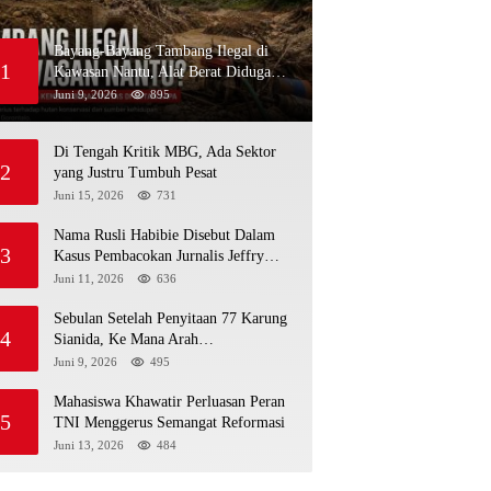
Bayang-Bayang Tambang Ilegal di
1
Kawasan Nantu, Alat Berat Diduga
Kembali Menembus Hutan Sapa
Juni 9, 2026
895
Di Tengah Kritik MBG, Ada Sektor
2
yang Justru Tumbuh Pesat
Juni 15, 2026
731
Nama Rusli Habibie Disebut Dalam
3
Kasus Pembacokan Jurnalis Jeffry
Rumampuk
Juni 11, 2026
636
Sebulan Setelah Penyitaan 77 Karung
4
Sianida, Ke Mana Arah
Penyidikannya?
Juni 9, 2026
495
Mahasiswa Khawatir Perluasan Peran
5
TNI Menggerus Semangat Reformasi
Juni 13, 2026
484