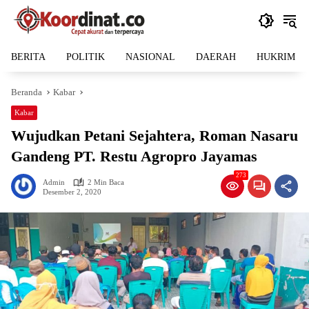
Langsung
ke
konten
BERITA
POLITIK
NASIONAL
DAERAH
HUKRIM
Beranda
Kabar
Kabar
Wujudkan Petani Sejahtera, Roman Nasaru
Gandeng PT. Restu Agropro Jayamas
273
Admin
2 Min Baca
Desember 2, 2020