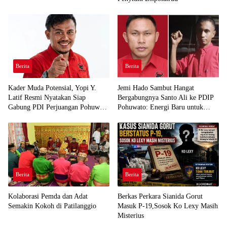
Berita
Berita
Kader Muda Potensial, Yopi Y.
Jemi Hado Sambut Hangat
Latif Resmi Nyatakan Siap
Bergabungnya Santo Ali ke PDIP
Gabung PDI Perjuangan Pohuwato
Pohuwato: Energi Baru untuk
Demi Kawal Aspirasi Bumi Panua
Perjuangan Rakyat
Berita
Berita
Kolaborasi Pemda dan Adat
Berkas Perkara Sianida Gorut
Semakin Kokoh di Patilanggio
Masuk P-19,Sosok Ko Lexy Masih
Misterius