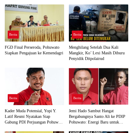
Berita
Berita
FGD Final Perseroda, Pohuwato
Menghilang Setelah Dua Kali
Siapkan Pengajuan ke Kemendagri
Mangkir, Ko’ Lexi Masih Diburu
Penyidik Ditpolairud
Berita
Berita
Kader Muda Potensial, Yopi Y.
Jemi Hado Sambut Hangat
Latif Resmi Nyatakan Siap
Bergabungnya Santo Ali ke PDIP
Gabung PDI Perjuangan Pohuwato
Pohuwato: Energi Baru untuk
Demi Kawal Aspirasi Bumi Panua
Perjuangan Rakyat