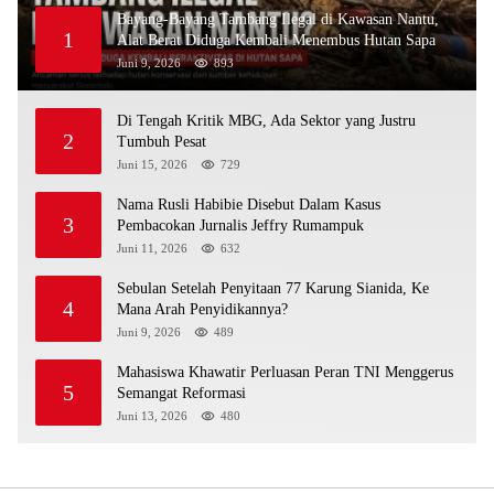
Bayang-Bayang Tambang Ilegal di Kawasan Nantu,
1
Alat Berat Diduga Kembali Menembus Hutan Sapa
Juni 9, 2026
893
Di Tengah Kritik MBG, Ada Sektor yang Justru
2
Tumbuh Pesat
Juni 15, 2026
729
Nama Rusli Habibie Disebut Dalam Kasus
3
Pembacokan Jurnalis Jeffry Rumampuk
Juni 11, 2026
632
Sebulan Setelah Penyitaan 77 Karung Sianida, Ke
4
Mana Arah Penyidikannya?
Juni 9, 2026
489
Mahasiswa Khawatir Perluasan Peran TNI Menggerus
5
Semangat Reformasi
Juni 13, 2026
480