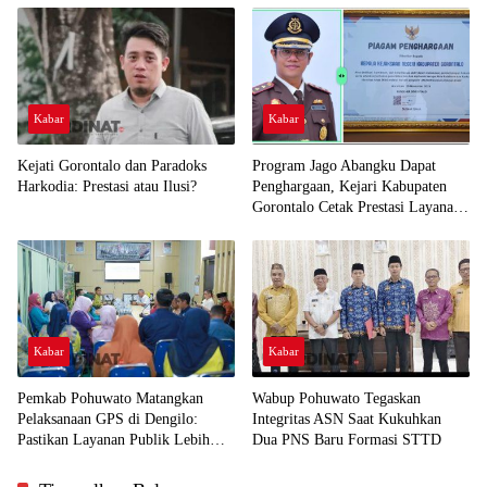
Kabar
Kabar
Kejati Gorontalo dan Paradoks
Program Jago Abangku Dapat
Harkodia: Prestasi atau Ilusi?
Penghargaan, Kejari Kabupaten
Gorontalo Cetak Prestasi Layanan
Humanis
Kabar
Kabar
Pemkab Pohuwato Matangkan
Wabup Pohuwato Tegaskan
Pelaksanaan GPS di Dengilo:
Integritas ASN Saat Kukuhkan
Pastikan Layanan Publik Lebih
Dua PNS Baru Formasi STTD
Dekat ke Masyarakat