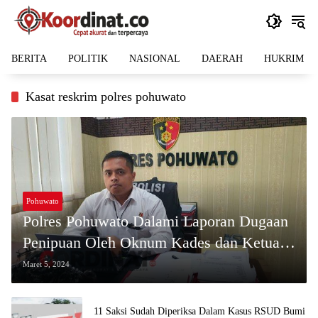
Langsung
ke
konten
BERITA
POLITIK
NASIONAL
DAERAH
HUKRIM
Kasat reskrim polres pohuwato
Pohuwato
Polres Pohuwato Dalami Laporan Dugaan
Penipuan Oleh Oknum Kades dan Ketua
BPD Karya Baru
Maret 5, 2024
11 Saksi Sudah Diperiksa Dalam Kasus RSUD Bumi