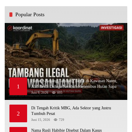
Popular Posts
Bayang-Bayang Tambang Ilegal di Kawasan Nantu,
1
Alat Berat Diduga Kembali Menembus Hutan Sapa
Juni 9, 2026
893
Di Tengah Kritik MBG, Ada Sektor yang Justru
2
Tumbuh Pesat
Juni 15, 2026
729
Nama Rusli Habibie Disebut Dalam Kasus