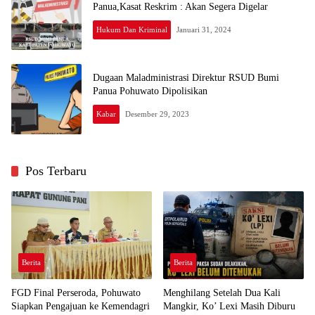
Panua,Kasat Reskrim : Akan Segera Digelar
Hukum Dan Kriminal
Januari 31, 2024
Dugaan Maladministrasi Direktur RSUD Bumi
Panua Pohuwato Dipolisikan
Kabar
Desember 29, 2023
Pos Terbaru
Berita
Berita
FGD Final Perseroda, Pohuwato
Menghilang Setelah Dua Kali
Siapkan Pengajuan ke Kemendagri
Mangkir, Ko’ Lexi Masih Diburu