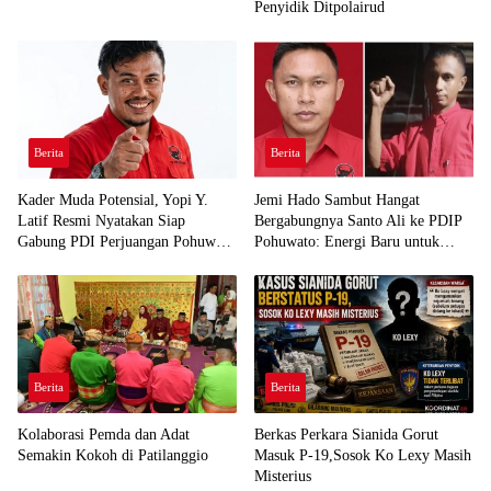
Penyidik Ditpolairud
Berita
Berita
Kader Muda Potensial, Yopi Y.
Jemi Hado Sambut Hangat
Latif Resmi Nyatakan Siap
Bergabungnya Santo Ali ke PDIP
Gabung PDI Perjuangan Pohuwato
Pohuwato: Energi Baru untuk
Demi Kawal Aspirasi Bumi Panua
Perjuangan Rakyat
Berita
Berita
Kolaborasi Pemda dan Adat
Berkas Perkara Sianida Gorut
Semakin Kokoh di Patilanggio
Masuk P-19,Sosok Ko Lexy Masih
Misterius