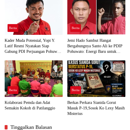
Berita
Berita
Kader Muda Potensial, Yopi Y.
Jemi Hado Sambut Hangat
Latif Resmi Nyatakan Siap
Bergabungnya Santo Ali ke PDIP
Gabung PDI Perjuangan Pohuwato
Pohuwato: Energi Baru untuk
Demi Kawal Aspirasi Bumi Panua
Perjuangan Rakyat
Berita
Berita
Kolaborasi Pemda dan Adat
Berkas Perkara Sianida Gorut
Semakin Kokoh di Patilanggio
Masuk P-19,Sosok Ko Lexy Masih
Misterius
Tinggalkan Balasan