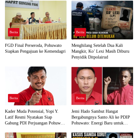
Berita
Berita
FGD Final Perseroda, Pohuwato
Menghilang Setelah Dua Kali
Siapkan Pengajuan ke Kemendagri
Mangkir, Ko’ Lexi Masih Diburu
Penyidik Ditpolairud
Berita
Berita
Kader Muda Potensial, Yopi Y.
Jemi Hado Sambut Hangat
Latif Resmi Nyatakan Siap
Bergabungnya Santo Ali ke PDIP
Gabung PDI Perjuangan Pohuwato
Pohuwato: Energi Baru untuk
Demi Kawal Aspirasi Bumi Panua
Perjuangan Rakyat