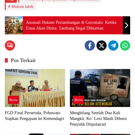
Muhsin labib
Anomali Hukum Pertambangan di Gorontalo: Ketika
Emas Akan Disita, Tambang Ilegal Dibiarkan
Pos Terkait
Berita
Berita
FGD Final Perseroda, Pohuwato
Menghilang Setelah Dua Kali
Siapkan Pengajuan ke Kemendagri
Mangkir, Ko’ Lexi Masih Diburu
Penyidik Ditpolairud