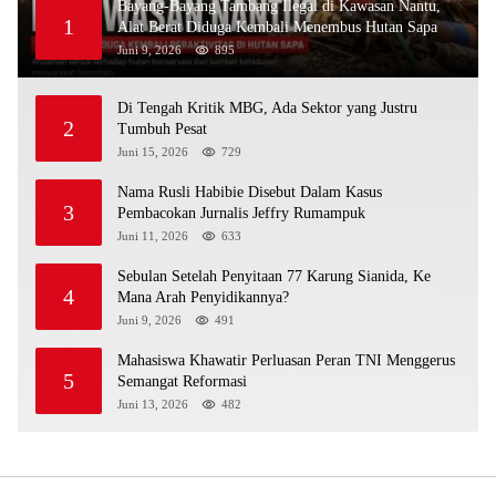
Bayang-Bayang Tambang Ilegal di Kawasan Nantu,
1
Alat Berat Diduga Kembali Menembus Hutan Sapa
Juni 9, 2026
895
Di Tengah Kritik MBG, Ada Sektor yang Justru
2
Tumbuh Pesat
Juni 15, 2026
729
Nama Rusli Habibie Disebut Dalam Kasus
3
Pembacokan Jurnalis Jeffry Rumampuk
Juni 11, 2026
633
Sebulan Setelah Penyitaan 77 Karung Sianida, Ke
4
Mana Arah Penyidikannya?
Juni 9, 2026
491
Mahasiswa Khawatir Perluasan Peran TNI Menggerus
5
Semangat Reformasi
Juni 13, 2026
482