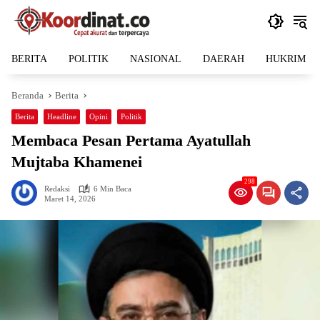
Langsung
ke
konten
BERITA
POLITIK
NASIONAL
DAERAH
HUKRIM
Beranda
Berita
Berita
Headline
Opini
Politik
Membaca Pesan Pertama Ayatullah
Mujtaba Khamenei
298
Redaksi
6 Min Baca
Maret 14, 2026