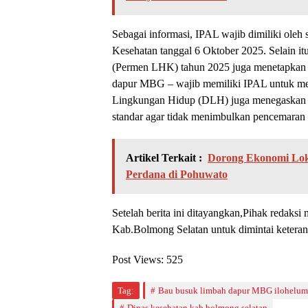
Sebagai informasi, IPAL wajib dimiliki ole
Kesehatan tanggal 6 Oktober 2025. Selain i
(Permen LHK) tahun 2025 juga menetapkan b
dapur MBG – wajib memiliki IPAL untuk me
Lingkungan Hidup (DLH) juga menegaskan 
standar agar tidak menimbulkan pencemaran 
Artikel Terkait :
Dorong Ekonomi Lok
Perdana di Pohuwato
Setelah berita ini ditayangkan,Pihak redak
Kab.Bolmong Selatan untuk dimintai keteran
Post Views:
525
Tag:
Bau busuk limbah dapur MBG ilohelum
Dinas kesehatan kab.bolmong selatan