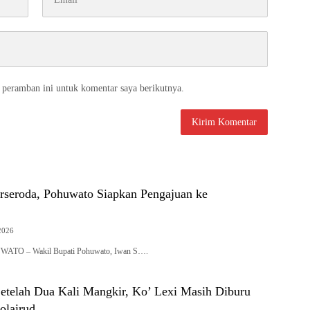
 peramban ini untuk komentar saya berikutnya.
rseroda, Pohuwato Siapkan Pengajuan ke
2026
UWATO – Wakil Bupati Pohuwato, Iwan S….
etelah Dua Kali Mangkir, Ko’ Lexi Masih Diburu
olairud