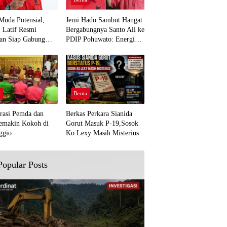
Muda Potensial,
Jemi Hado Sambut Hangat
. Latif Resmi
Bergabungnya Santo Ali ke
an Siap Gabung
PDIP Pohuwato: Energi
rjuangan Pohuwato
Baru untuk Perjuangan
awal Aspirasi Bumi
Rakyat
a
Berita
rasi Pemda dan
Berkas Perkara Sianida
emakin Kokoh di
Gorut Masuk P-19,Sosok
ggio
Ko Lexy Masih Misterius
Popular Posts