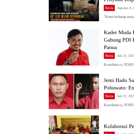
Berita
Agustus 4, 
“Kami berharap masy
Kader Muda Po
Gabung PDI P
Panua
Berita
Juli 31, 20
Koordinat.co, POHU
Jemi Hado Sa
Pohuwato: En
Berita
Juli 31, 20
Koordinat.co, POHU
Kolaborasi P