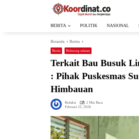
Langsung
ke
konten
BERITA
POLITIK
NASIONAL
Beranda
Berita
Berita
Bolmong selatan
Terkait Bau Busuk 
: Pihak Puskesmas Su
Himbauan
Redaksi
2 Min Baca
Februari 25, 2026