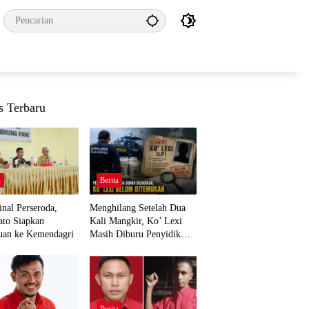
s Terbaru
a
Berita
nal Perseroda,
Menghilang Setelah Dua
to Siapkan
Kali Mangkir, Ko’ Lexi
uan ke Kemendagri
Masih Diburu Penyidik
Ditpolairud
a
Berita