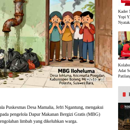
Kader 
Yopi Y
Nyatak
PDI Pe
Demi K
Panua
Berit
Kolabo
Adat S
Patilan
la Puskesmas Desa Mamalia, Jefri Ngantung, mengakui
epada pengelola Dapur Makanan Bergizi Gratis (MBG)
 pengolahan limbah yang dikeluhkan warga.