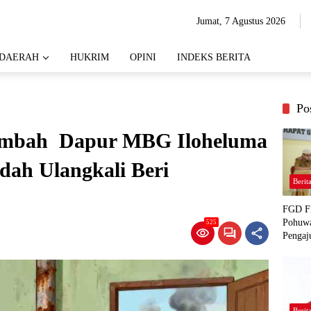
Jumat, 7 Agustus 2026
DAERAH
HUKRIM
OPINI
INDEKS BERITA
Po
Limbah Dapur MBG Iloheluma
dah Ulangkali Beri
Berit
FGD Fi
Pohuwa
525
Pengaj
Berit