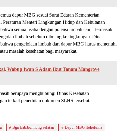
h semua dapur MBG sesuai Surat Edaran Kementerian
tu, Peraturan Menteri Lingkungan Hidup dan Kehutanan
ahwa semua usaha dengan potensi limbah cair – termasuk
ngolah limbah sebelum dibuang ke lingkungan. Dinas
bahwa pengelolaan limbah dari dapur MBG harus memenuhi
atau masalah kesehatan bagi masyarakat.
al, Wabup Iwan S Adam Ikut Tanam Mangrove
si masih berupaya menghubungi Dinas Kesehatan
gan terkait penerbitan dokumen SLHS tersebut.
a
Bgn kab.bolmong selatan
Dapur MBG iloheluma