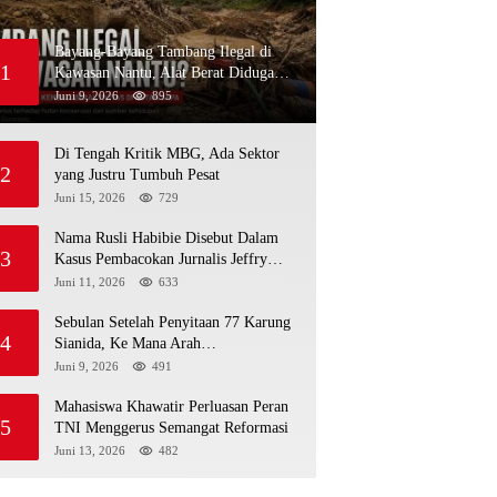
Bayang-Bayang Tambang Ilegal di
1
Kawasan Nantu, Alat Berat Diduga
Kembali Menembus Hutan Sapa
Juni 9, 2026
895
Di Tengah Kritik MBG, Ada Sektor
2
yang Justru Tumbuh Pesat
Juni 15, 2026
729
Nama Rusli Habibie Disebut Dalam
3
Kasus Pembacokan Jurnalis Jeffry
Rumampuk
Juni 11, 2026
633
Sebulan Setelah Penyitaan 77 Karung
4
Sianida, Ke Mana Arah
Penyidikannya?
Juni 9, 2026
491
Mahasiswa Khawatir Perluasan Peran
5
TNI Menggerus Semangat Reformasi
Juni 13, 2026
482