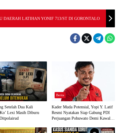
U DAERAH LATIHAN YONIF 713/ST DI GORONTALO
Berita
g Setelah Dua Kali
Kader Muda Potensial, Yopi Y. Latif
 Ko’ Lexi Masih Diburu
Resmi Nyatakan Siap Gabung PDI
Ditpolairud
Perjuangan Pohuwato Demi Kawal
Aspirasi Bumi Panua