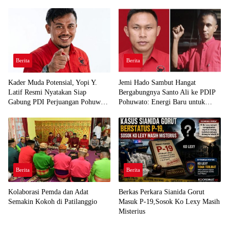
Berita
Berita
Kader Muda Potensial, Yopi Y.
Jemi Hado Sambut Hangat
Latif Resmi Nyatakan Siap
Bergabungnya Santo Ali ke PDIP
Gabung PDI Perjuangan Pohuwato
Pohuwato: Energi Baru untuk
Demi Kawal Aspirasi Bumi Panua
Perjuangan Rakyat
Berita
Berita
Kolaborasi Pemda dan Adat
Berkas Perkara Sianida Gorut
Semakin Kokoh di Patilanggio
Masuk P-19,Sosok Ko Lexy Masih
Misterius