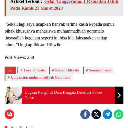
Artikel Terkait :
Gelar Tanggeyamo, 1 Ramadan Jatuh
Pada Kamis 23 Maret 2023
“Sekali lagi saya ucapkan banyak terima kasih kepada semua
pihak khususnya mahasiswa muhammadiyah gorontalo
,insyaallah kegiatan seperti ini bisa kita laksanakan setiap
tahun.”Ungkap Ihksan Hiliwilo
Post Views:
258
Tag:
Desa Timuato
Ihksan Hiliwilo
Sunatan masal
Universitas muhammadiyah Gorontalo
Dugaan Pungli di Desa Ilangata Diseriusi Polres
Gorut