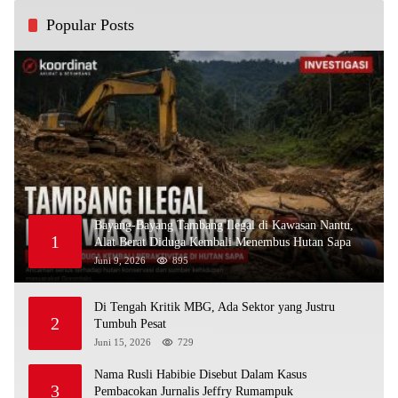
Popular Posts
Bayang-Bayang Tambang Ilegal di Kawasan Nantu,
1
Alat Berat Diduga Kembali Menembus Hutan Sapa
Juni 9, 2026
895
Di Tengah Kritik MBG, Ada Sektor yang Justru
2
Tumbuh Pesat
Juni 15, 2026
729
Nama Rusli Habibie Disebut Dalam Kasus
3
Pembacokan Jurnalis Jeffry Rumampuk