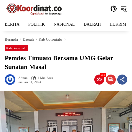
Langsung
ke
konten
BERITA
POLITIK
NASIONAL
DAERAH
HUKRIM
Beranda
Daerah
Kab Gorontalo
Kab Gorontalo
Pemdes Timuato Bersama UMG Gelar
Sunatan Masal
258
Admin
1 Min Baca
Januari 31, 2024