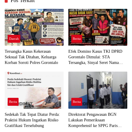
Pos Terkait
Daerah
Berita
Tersangka Kasus Kekerasan
Efek Domino Kasus TKI DPRD
Seksual Tak Ditahan, Keluarga
Gorontalo Dimulai: STA
Korban Soroti Polres Gorontalo
Tersangka, Sinyal Seret Nama
Lain Menguat
Berita
Berita
Sedekah Tak Tepat Diatur Perda:
Direktorat Pengawasan BGN
Praktisi Hukum Ingatkan Risiko
Lakukan Pemeriksaan
Gratifikasi Terselubung
Komprehensif ke SPPG Paris
Mootilango