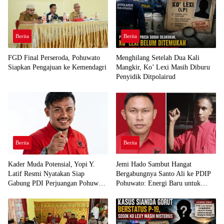
Berita
Berita
FGD Final Perseroda, Pohuwato
Menghilang Setelah Dua Kali
Siapkan Pengajuan ke Kemendagri
Mangkir, Ko’ Lexi Masih Diburu
Penyidik Ditpolairud
Berita
Berita
Kader Muda Potensial, Yopi Y.
Jemi Hado Sambut Hangat
Latif Resmi Nyatakan Siap
Bergabungnya Santo Ali ke PDIP
Gabung PDI Perjuangan Pohuwato
Pohuwato: Energi Baru untuk
Demi Kawal Aspirasi Bumi Panua
Perjuangan Rakyat