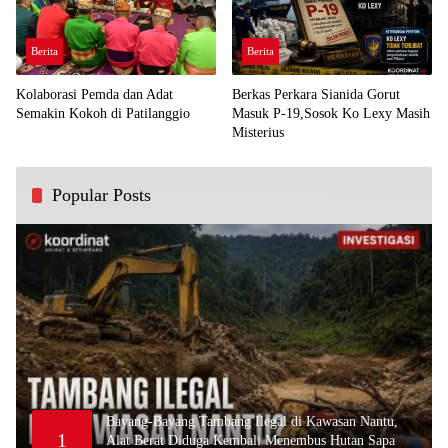
Berita
Berita
Kolaborasi Pemda dan Adat
Berkas Perkara Sianida Gorut
Semakin Kokoh di Patilanggio
Masuk P-19,Sosok Ko Lexy Masih
Misterius
Popular Posts
Bayang-Bayang Tambang Ilegal di Kawasan Nantu,
1
Alat Berat Diduga Kembali Menembus Hutan Sapa