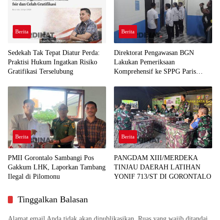
Berita
Berita
Sedekah Tak Tepat Diatur Perda:
Direktorat Pengawasan BGN
Praktisi Hukum Ingatkan Risiko
Lakukan Pemeriksaan
Gratifikasi Terselubung
Komprehensif ke SPPG Paris
Mootilango
Berita
Berita
PMII Gorontalo Sambangi Pos
PANGDAM XIII/MERDEKA
Gakkum LHK, Laporkan Tambang
TINJAU DAERAH LATIHAN
Ilegal di Pilomonu
YONIF 713/ST DI GORONTALO
Tinggalkan Balasan
Alamat email Anda tidak akan dipublikasikan.
Ruas yang wajib ditandai