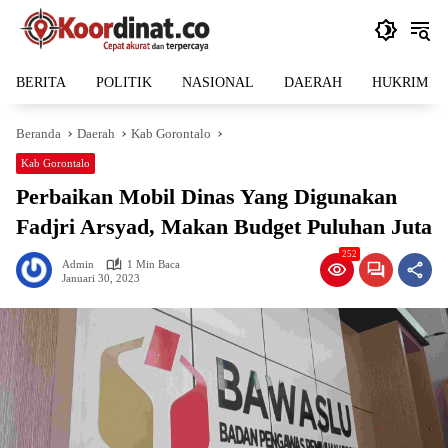
Langsung
ke
konten
BERITA
POLITIK
NASIONAL
DAERAH
HUKRIM
Beranda
Daerah
Kab Gorontalo
Kab Gorontalo
Perbaikan Mobil Dinas Yang Digunakan
Fadjri Arsyad, Makan Budget Puluhan Juta
252
Admin
1 Min Baca
Januari 30, 2023