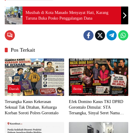
Musibah di Kota Manado Menyayat Hati, Karang
Taruna Buka Posko Penggalangan Dana
Pos Terkait
Daerah
Berita
Tersangka Kasus Kekerasan
Efek Domino Kasus TKI DPRD
Seksual Tak Ditahan, Keluarga
Gorontalo Dimulai: STA
Korban Soroti Polres Gorontalo
Tersangka, Sinyal Seret Nama
Lain Menguat