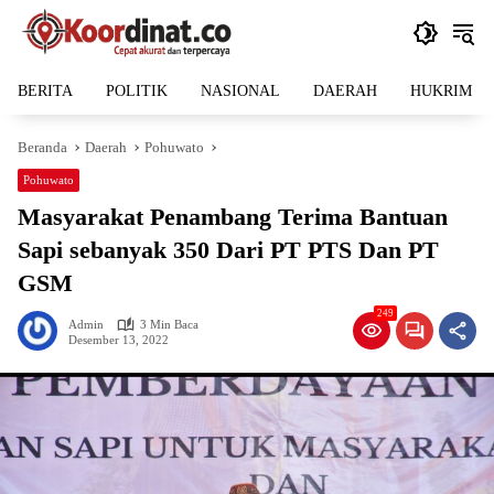
Langsung
ke
konten
BERITA
POLITIK
NASIONAL
DAERAH
HUKRIM
Beranda
Daerah
Pohuwato
Pohuwato
Masyarakat Penambang Terima Bantuan
Sapi sebanyak 350 Dari PT PTS Dan PT
GSM
249
Admin
3 Min Baca
Desember 13, 2022