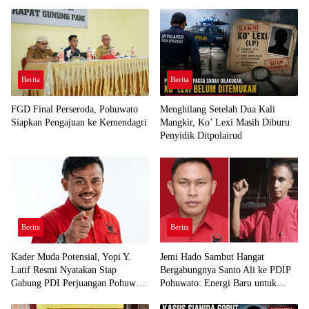
Berita
Berita
FGD Final Perseroda, Pohuwato
Menghilang Setelah Dua Kali
Siapkan Pengajuan ke Kemendagri
Mangkir, Ko’ Lexi Masih Diburu
Penyidik Ditpolairud
Berita
Berita
Kader Muda Potensial, Yopi Y.
Jemi Hado Sambut Hangat
Latif Resmi Nyatakan Siap
Bergabungnya Santo Ali ke PDIP
Gabung PDI Perjuangan Pohuwato
Pohuwato: Energi Baru untuk
Demi Kawal Aspirasi Bumi Panua
Perjuangan Rakyat