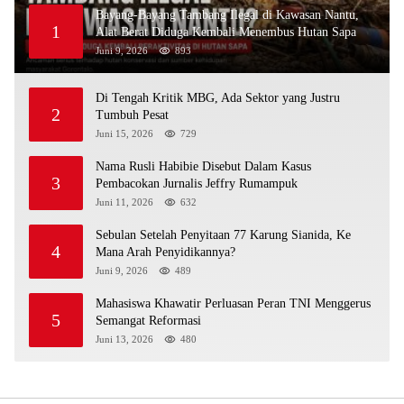
Bayang-Bayang Tambang Ilegal di Kawasan Nantu,
1
Alat Berat Diduga Kembali Menembus Hutan Sapa
Juni 9, 2026
893
Di Tengah Kritik MBG, Ada Sektor yang Justru
2
Tumbuh Pesat
Juni 15, 2026
729
Nama Rusli Habibie Disebut Dalam Kasus
3
Pembacokan Jurnalis Jeffry Rumampuk
Juni 11, 2026
632
Sebulan Setelah Penyitaan 77 Karung Sianida, Ke
4
Mana Arah Penyidikannya?
Juni 9, 2026
489
Mahasiswa Khawatir Perluasan Peran TNI Menggerus
5
Semangat Reformasi
Juni 13, 2026
480