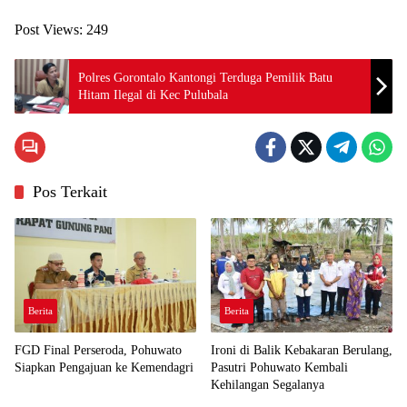
Post Views:
249
Polres Gorontalo Kantongi Terduga Pemilik Batu
Hitam Ilegal di Kec Pulubala
Pos Terkait
Berita
Berita
FGD Final Perseroda, Pohuwato
Ironi di Balik Kebakaran Berulang,
Siapkan Pengajuan ke Kemendagri
Pasutri Pohuwato Kembali
Kehilangan Segalanya