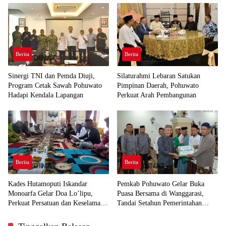
Berita
Berita
Sinergi TNI dan Pemda Diuji,
Silaturahmi Lebaran Satukan
Program Cetak Sawah Pohuwato
Pimpinan Daerah, Pohuwato
Hadapi Kendala Lapangan
Perkuat Arah Pembangunan
Berita
Berita
Kades Hutamoputi Iskandar
Pemkab Pohuwato Gelar Buka
Monoarfa Gelar Doa Lo’lipu,
Puasa Bersama di Wanggarasi,
Perkuat Persatuan dan Keselamatan
Tandai Setahun Pemerintahan
Desa
SIAP dan HUT ke-23 Daerah