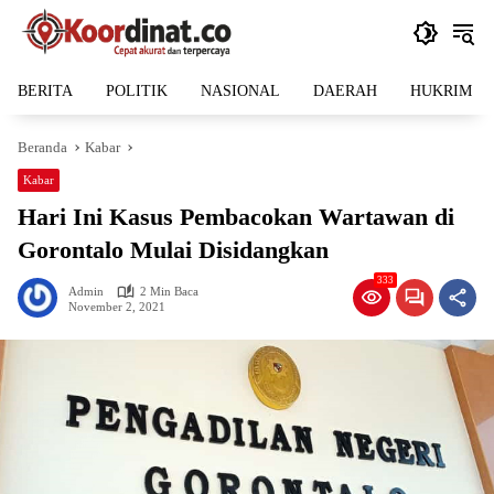
Langsung
ke
konten
BERITA
POLITIK
NASIONAL
DAERAH
HUKRIM
Beranda
Kabar
Kabar
Hari Ini Kasus Pembacokan Wartawan di
Gorontalo Mulai Disidangkan
333
Admin
2 Min Baca
November 2, 2021