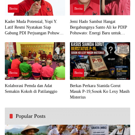
Berita
Berita
Kader Muda Potensial, Yopi Y.
Jemi Hado Sambut Hangat
Latif Resmi Nyatakan Siap
Bergabungnya Santo Ali ke PDIP
Gabung PDI Perjuangan Pohuwato
Pohuwato: Energi Baru untuk
Demi Kawal Aspirasi Bumi Panua
Perjuangan Rakyat
Berita
Berita
Kolaborasi Pemda dan Adat
Berkas Perkara Sianida Gorut
Semakin Kokoh di Patilanggio
Masuk P-19,Sosok Ko Lexy Masih
Misterius
Popular Posts