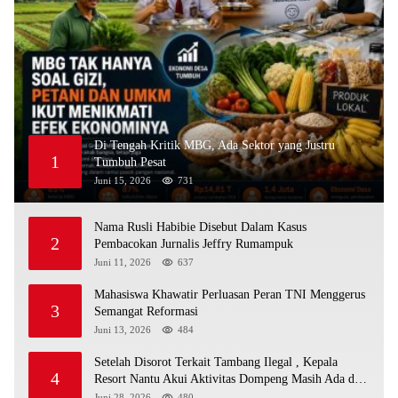
Di Tengah Kritik MBG, Ada Sektor yang Justru
1
Tumbuh Pesat
Juni 15, 2026
731
Nama Rusli Habibie Disebut Dalam Kasus
2
Pembacokan Jurnalis Jeffry Rumampuk
Juni 11, 2026
637
Mahasiswa Khawatir Perluasan Peran TNI Menggerus
3
Semangat Reformasi
Juni 13, 2026
484
Setelah Disorot Terkait Tambang Ilegal , Kepala
4
Resort Nantu Akui Aktivitas Dompeng Masih Ada di
Kawasan Konservasi
Juni 28, 2026
480