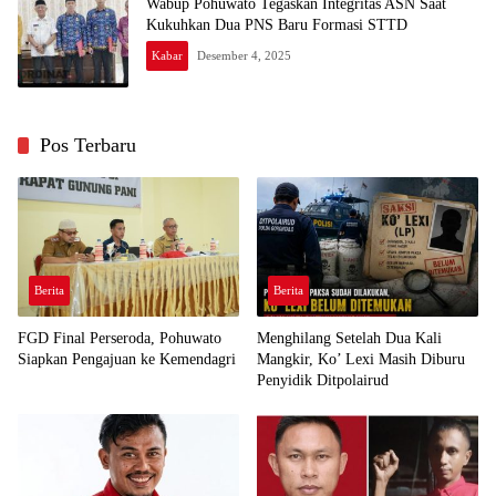
Wabup Pohuwato Tegaskan Integritas ASN Saat
Kukuhkan Dua PNS Baru Formasi STTD
Kabar
Desember 4, 2025
Pos Terbaru
Berita
Berita
FGD Final Perseroda, Pohuwato
Menghilang Setelah Dua Kali
Siapkan Pengajuan ke Kemendagri
Mangkir, Ko’ Lexi Masih Diburu
Penyidik Ditpolairud