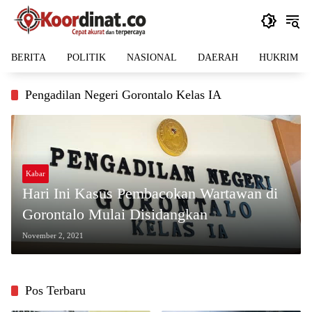
Langsung
ke
konten
BERITA
POLITIK
NASIONAL
DAERAH
HUKRIM
Pengadilan Negeri Gorontalo Kelas IA
Kabar
Hari Ini Kasus Pembacokan Wartawan di
Gorontalo Mulai Disidangkan
November 2, 2021
Pos Terbaru