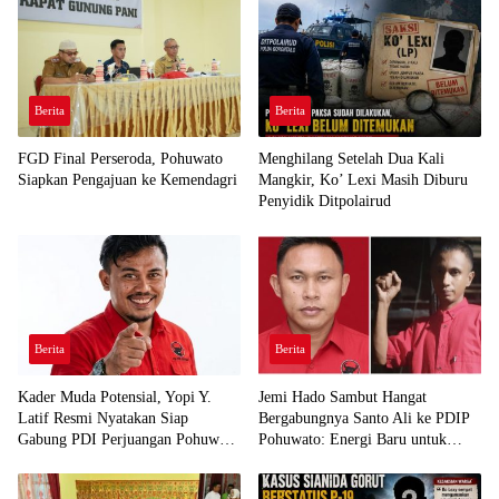
Berita
Berita
FGD Final Perseroda, Pohuwato
Menghilang Setelah Dua Kali
Siapkan Pengajuan ke Kemendagri
Mangkir, Ko’ Lexi Masih Diburu
Penyidik Ditpolairud
Berita
Berita
Kader Muda Potensial, Yopi Y.
Jemi Hado Sambut Hangat
Latif Resmi Nyatakan Siap
Bergabungnya Santo Ali ke PDIP
Gabung PDI Perjuangan Pohuwato
Pohuwato: Energi Baru untuk
Demi Kawal Aspirasi Bumi Panua
Perjuangan Rakyat