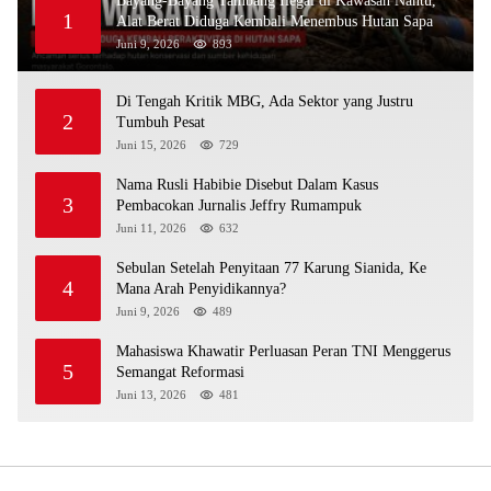
Bayang-Bayang Tambang Ilegal di Kawasan Nantu,
1
Alat Berat Diduga Kembali Menembus Hutan Sapa
Juni 9, 2026
893
Di Tengah Kritik MBG, Ada Sektor yang Justru
2
Tumbuh Pesat
Juni 15, 2026
729
Nama Rusli Habibie Disebut Dalam Kasus
3
Pembacokan Jurnalis Jeffry Rumampuk
Juni 11, 2026
632
Sebulan Setelah Penyitaan 77 Karung Sianida, Ke
4
Mana Arah Penyidikannya?
Juni 9, 2026
489
Mahasiswa Khawatir Perluasan Peran TNI Menggerus
5
Semangat Reformasi
Juni 13, 2026
481