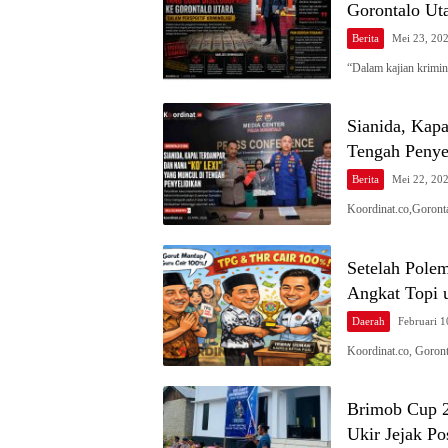
Gorontalo Ut
Berita
Mei 23, 20
“Dalam kajian krimin
Sianida, Kap
Tengah Penye
Berita
Mei 22, 20
Koordinat.co,Goront
Setelah Pole
Angkat Topi 
Daerah
Februari 1
Koordinat.co, Goron
Brimob Cup 2
Ukir Jejak Pos