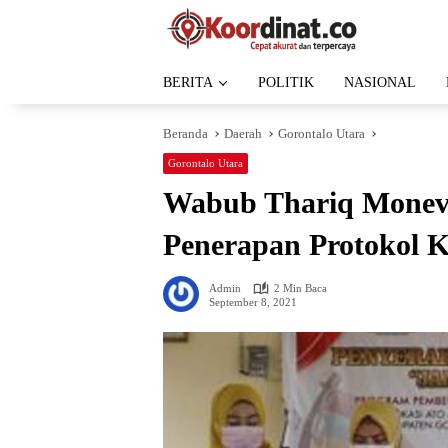
Langsung
ke
konten
BERITA
POLITIK
NASIONAL
Beranda
Daerah
Gorontalo Utara
Gorontalo Utara
Wabub Thariq Monev 
Penerapan Protokol K
Admin
2 Min Baca
September 8, 2021