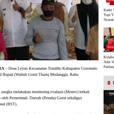
Kader 
Yopi Y
Nyatak
PDI Pe
Demi K
Panua
Berit
Kolabo
Adat S
Patilan
RA
– Desa Leyao Kecamatan Tomilito Kabupaten Gorontalo
kil Bupati (Wabub Gorut Thariq Modanggu, Rabu
angka melakukan monitoring evaluasi (Monev) terkait
cu oleh Pemerintah Daerah (Pemda) Gorut sekaligus
ial (BST).