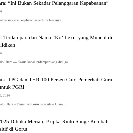
ara: “Ini Bukan Sekadar Pelanggaran Kepabeanan”
26
ologi modern, kejahatan seperti ini biasanya…
al Terdampar, dan Nama “Ko’ Lexi” yang Muncul di
lidikan
26
alo Utara — Kasus kapal terdampar yang diduga…
mik, TPG dan THR 100 Persen Cair, Pemerhati Guru
untuk PGRI
0, 2026
talo Utara – Pemerhati Guru Gorontalo Utara,…
025 Dibuka Meriah, Bripka Rinto Sunge Kembali
itif di Gorut