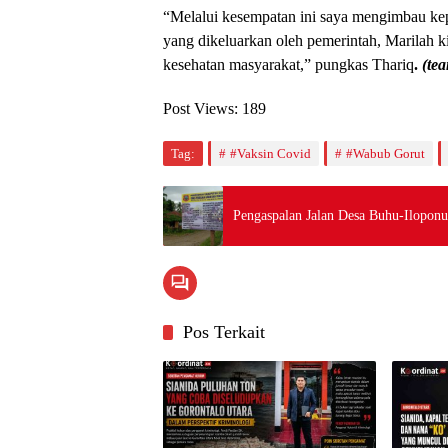
“Melalui kesempatan ini saya mengimbau kepa
yang dikeluarkan oleh pemerintah, Marilah k
kesehatan masyarakat,” pungkas Thariq
.
(t
ea
Post Views:
189
Tag:
#Vaksin Covid
#Wabub Gorut
Pengaspalan Jalan Desa Buhu-Ilopon
Pos Terkait