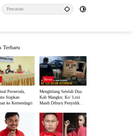
s Terbaru
a
Berita
nal Perseroda,
Menghilang Setelah Dua
to Siapkan
Kali Mangkir, Ko’ Lexi
uan ke Kemendagri
Masih Diburu Penyidik
Ditpolairud
a
Berita