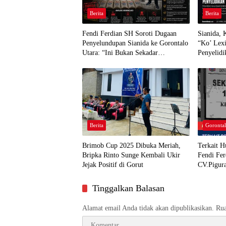
Berita
Berita
Fendi Ferdian SH Soroti Dugaan
Sianida,
Penyelundupan Sianida ke Gorontalo
“Ko’ Lex
Utara: “Ini Bukan Sekadar
Penyelidi
Pelanggaran Kepabeanan”
Berita
Gorontal
Brimob Cup 2025 Dibuka Meriah,
Terkait 
Bripka Rinto Sunge Kembali Ukir
Fendi Fe
Jejak Positif di Gorut
CV.Pigura
Tanggung
Tinggalkan Balasan
Alamat email Anda tidak akan dipublikasikan.
Rua