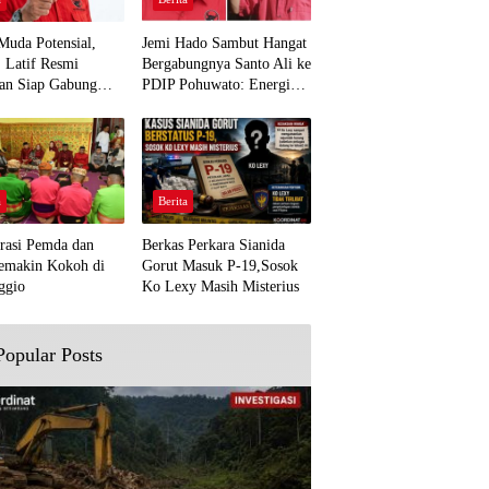
Muda Potensial,
Jemi Hado Sambut Hangat
. Latif Resmi
Bergabungnya Santo Ali ke
an Siap Gabung
PDIP Pohuwato: Energi
rjuangan Pohuwato
Baru untuk Perjuangan
awal Aspirasi Bumi
Rakyat
a
Berita
rasi Pemda dan
Berkas Perkara Sianida
emakin Kokoh di
Gorut Masuk P-19,Sosok
ggio
Ko Lexy Masih Misterius
Popular Posts