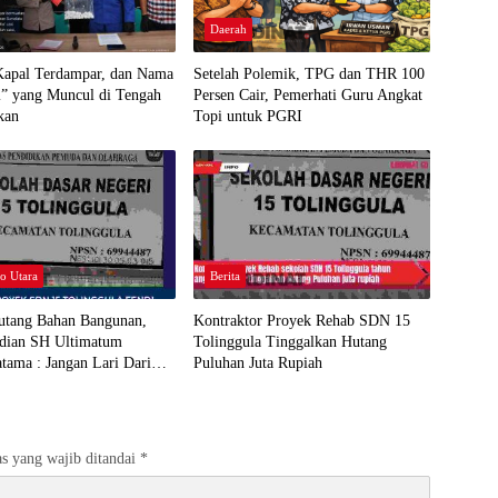
Daerah
 Kapal Terdampar, dan Nama
Setelah Polemik, TPG dan THR 100
i” yang Muncul di Tengah
Persen Cair, Pemerhati Guru Angkat
kan
Topi untuk PGRI
o Utara
Berita
Hutang Bahan Bangunan,
Kontraktor Proyek Rehab SDN 15
rdian SH Ultimatum
Tolinggula Tinggalkan Hutang
tama : Jangan Lari Dari
Puluhan Juta Rupiah
 Jawab
s yang wajib ditandai
*