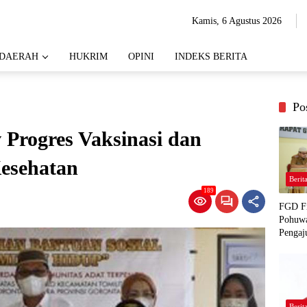
Kamis, 6 Agustus 2026
DAERAH
HUKRIM
OPINI
INDEKS BERITA
Po
Progres Vaksinasi dan
esehatan
Berit
189
FGD Fi
Pohuwa
Pengaj
Berit