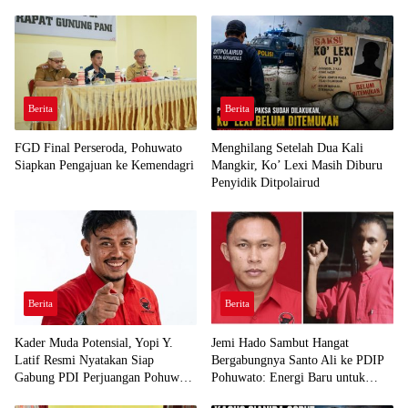
Berita
Berita
FGD Final Perseroda, Pohuwato
Menghilang Setelah Dua Kali
Siapkan Pengajuan ke Kemendagri
Mangkir, Ko’ Lexi Masih Diburu
Penyidik Ditpolairud
Berita
Berita
Kader Muda Potensial, Yopi Y.
Jemi Hado Sambut Hangat
Latif Resmi Nyatakan Siap
Bergabungnya Santo Ali ke PDIP
Gabung PDI Perjuangan Pohuwato
Pohuwato: Energi Baru untuk
Demi Kawal Aspirasi Bumi Panua
Perjuangan Rakyat