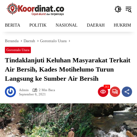
Langsung
ke
konten
BERITA
POLITIK
NASIONAL
DAERAH
HUKRIM
Beranda
Daerah
Gorontalo Utara
Gorontalo Utara
Tindaklanjuti Keluhan Masyarakat Terkait
Air Bersih, Kades Motihelumo Turun
Langsung ke Sumber Air Bersih
261
Admin
2 Min Baca
September 6, 2021