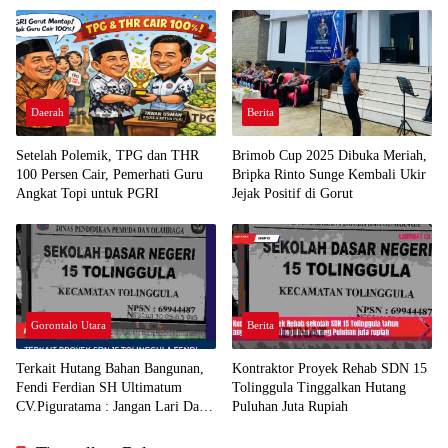
Daerah
Berita
Setelah Polemik, TPG dan THR
Brimob Cup 2025 Dibuka Meriah,
100 Persen Cair, Pemerhati Guru
Bripka Rinto Sunge Kembali Ukir
Angkat Topi untuk PGRI
Jejak Positif di Gorut
Gorontalo Utara
Berita
Terkait Hutang Bahan Bangunan,
Kontraktor Proyek Rehab SDN 15
Fendi Ferdian SH Ultimatum
Tolinggula Tinggalkan Hutang
CV.Piguratama : Jangan Lari Dari
Puluhan Juta Rupiah
Tanggung Jawab