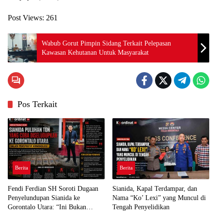
Post Views:
261
Wabub Gorut Pimpin Sidang Terkait Pelepasan
Kawasan Kehutanan Untuk Masyarakat
Pos Terkait
Berita
Berita
Fendi Ferdian SH Soroti Dugaan
Sianida, Kapal Terdampar, dan
Penyelundupan Sianida ke
Nama “Ko’ Lexi” yang Muncul di
Gorontalo Utara: “Ini Bukan
Tengah Penyelidikan
Sekadar Pelanggaran Kepabeanan”