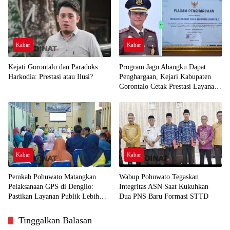
Kabar
Kabar
Kejati Gorontalo dan Paradoks
Program Jago Abangku Dapat
Harkodia: Prestasi atau Ilusi?
Penghargaan, Kejari Kabupaten
Gorontalo Cetak Prestasi Layanan
Humanis
Kabar
Kabar
Pemkab Pohuwato Matangkan
Wabup Pohuwato Tegaskan
Pelaksanaan GPS di Dengilo:
Integritas ASN Saat Kukuhkan
Pastikan Layanan Publik Lebih
Dua PNS Baru Formasi STTD
Dekat ke Masyarakat
Tinggalkan Balasan