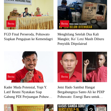
Berita
Berita
FGD Final Perseroda, Pohuwato
Menghilang Setelah Dua Kali
Siapkan Pengajuan ke Kemendagri
Mangkir, Ko’ Lexi Masih Diburu
Penyidik Ditpolairud
Berita
Berita
Kader Muda Potensial, Yopi Y.
Jemi Hado Sambut Hangat
Latif Resmi Nyatakan Siap
Bergabungnya Santo Ali ke PDIP
Gabung PDI Perjuangan Pohuwato
Pohuwato: Energi Baru untuk
Demi Kawal Aspirasi Bumi Panua
Perjuangan Rakyat