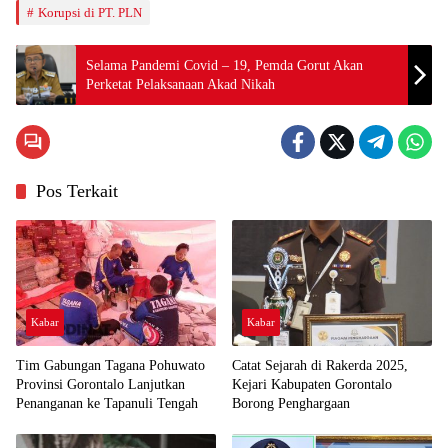
Korupsi di PT. PLN
Selama Pandemi Covid – 19, Pemda Gorut Akan
Perketat Pelaksanaan Akad Nikah
Pos Terkait
Kabar
Kabar
Tim Gabungan Tagana Pohuwato
Catat Sejarah di Rakerda 2025,
Provinsi Gorontalo Lanjutkan
Kejari Kabupaten Gorontalo
Penanganan ke Tapanuli Tengah
Borong Penghargaan