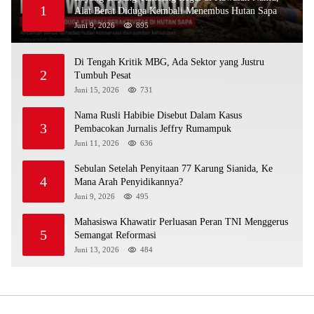
1
Alat Berat Diduga Kembali Menembus Hutan Sapa
Juni 9, 2026
895
Di Tengah Kritik MBG, Ada Sektor yang Justru
2
Tumbuh Pesat
Juni 15, 2026
731
Nama Rusli Habibie Disebut Dalam Kasus
3
Pembacokan Jurnalis Jeffry Rumampuk
Juni 11, 2026
636
Sebulan Setelah Penyitaan 77 Karung Sianida, Ke
4
Mana Arah Penyidikannya?
Juni 9, 2026
495
Mahasiswa Khawatir Perluasan Peran TNI Menggerus
5
Semangat Reformasi
Juni 13, 2026
484