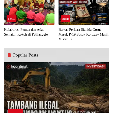
Berita
Berita
Kolaborasi Pemda dan Adat
Berkas Perkara Sianida Gorut
Semakin Kokoh di Patilanggio
Masuk P-19,Sosok Ko Lexy Masih
Misterius
Popular Posts
Bayang-Bayang Tambang Ilegal di Kawasan Nantu,