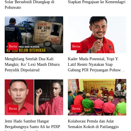
Solar Bersubsidi Ditangkap di
Siapkan Pengajuan ke Kemendagri
Pohuwato
Berita
Berita
Menghilang Setelah Dua Kali
Kader Muda Potensial, Yopi Y.
Mangkir, Ko’ Lexi Masih Diburu
Latif Resmi Nyatakan Siap
Penyidik Ditpolairud
Gabung PDI Perjuangan Pohuwato
Demi Kawal Aspirasi Bumi Panua
Berita
Berita
Jemi Hado Sambut Hangat
Kolaborasi Pemda dan Adat
Bergabungnya Santo Ali ke PDIP
Semakin Kokoh di Patilanggio