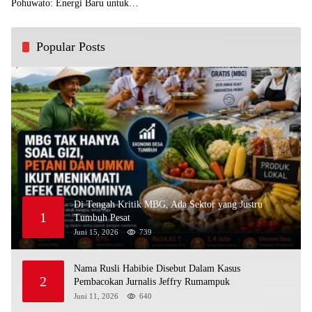
Pohuwato: Energi Baru untuk
Perjuangan Rakyat
Popular Posts
Di Tengah Kritik MBG, Ada Sektor yang Justru
1
Tumbuh Pesat
Juni 15, 2026
739
Nama Rusli Habibie Disebut Dalam Kasus
2
Pembacokan Jurnalis Jeffry Rumampuk
Juni 11, 2026
640