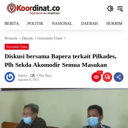
Langsung
ke
konten
BERITA
POLITIK
NASIONAL
DAERAH
HUKRIM
Beranda
Daerah
Gorontalo Utara
Gorontalo Utara
Diskusi bersama Bapera terkait Pilkades,
Plh Sekda Akomodir Semua Masukan
251
Admin
1 Min Baca
Agustus 3, 2021