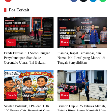
Pos Terkait
Berita
Berita
Fendi Ferdian SH Soroti Dugaan
Sianida, Kapal Terdampar, dan
Penyelundupan Sianida ke
Nama “Ko’ Lexi” yang Muncul di
Gorontalo Utara: “Ini Bukan
Tengah Penyelidikan
Sekadar Pelanggaran Kepabeanan”
Daerah
Berita
Setelah Polemik, TPG dan THR
Brimob Cup 2025 Dibuka Meriah,
100 Persen Cair, Pemerhati Guru
Bripka Rinto Sunge Kembali Ukir