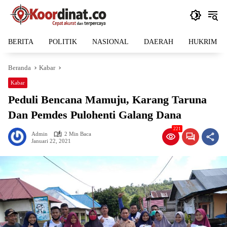
Langsung
ke
konten
BERITA
POLITIK
NASIONAL
DAERAH
HUKRIM
Beranda
Kabar
Kabar
Peduli Bencana Mamuju, Karang Taruna
Dan Pemdes Pulohenti Galang Dana
221
Admin
2 Min Baca
Januari 22, 2021