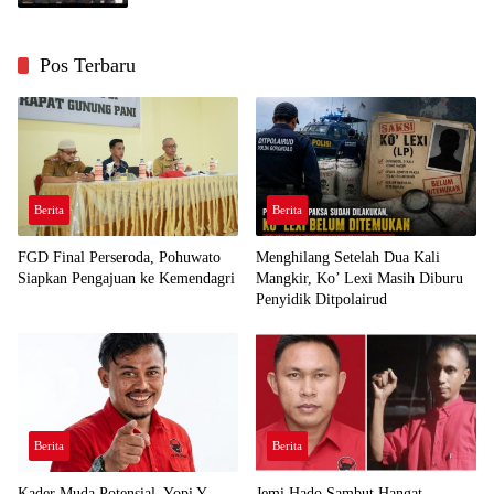
Pos Terbaru
Berita
Berita
FGD Final Perseroda, Pohuwato
Menghilang Setelah Dua Kali
Siapkan Pengajuan ke Kemendagri
Mangkir, Ko’ Lexi Masih Diburu
Penyidik Ditpolairud
Berita
Berita
Kader Muda Potensial, Yopi Y.
Jemi Hado Sambut Hangat