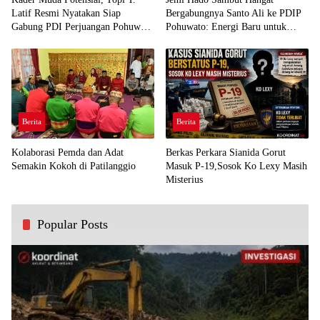
Latif Resmi Nyatakan Siap
Bergabungnya Santo Ali ke PDIP
Gabung PDI Perjuangan Pohuwato
Pohuwato: Energi Baru untuk
Demi Kawal Aspirasi Bumi Panua
Perjuangan Rakyat
Berita
Berita
Kolaborasi Pemda dan Adat
Berkas Perkara Sianida Gorut
Semakin Kokoh di Patilanggio
Masuk P-19,Sosok Ko Lexy Masih
Misterius
Popular Posts