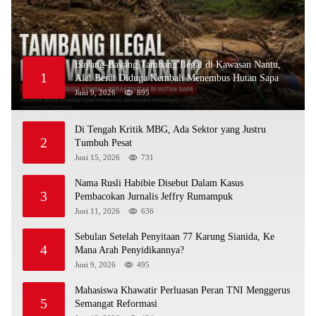
Bayang-Bayang Tambang Ilegal di Kawasan Nantu,
1
Alat Berat Diduga Kembali Menembus Hutan Sapa
Juni 9, 2026
895
Di Tengah Kritik MBG, Ada Sektor yang Justru
2
Tumbuh Pesat
Juni 15, 2026
731
Nama Rusli Habibie Disebut Dalam Kasus
3
Pembacokan Jurnalis Jeffry Rumampuk
Juni 11, 2026
636
Sebulan Setelah Penyitaan 77 Karung Sianida, Ke
4
Mana Arah Penyidikannya?
Juni 9, 2026
495
Mahasiswa Khawatir Perluasan Peran TNI Menggerus
5
Semangat Reformasi