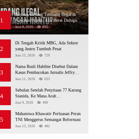
Bayang-Bayang Tambang Ilegal di
1
Kawasan Nantu, Alat Berat Diduga
Kembali Menembus Hutan Sapa
Juni 9, 2026
895
Di Tengah Kritik MBG, Ada Sektor
2
yang Justru Tumbuh Pesat
Juni 15, 2026
729
Nama Rusli Habibie Disebut Dalam
3
Kasus Pembacokan Jurnalis Jeffry
Rumampuk
Juni 11, 2026
633
Sebulan Setelah Penyitaan 77 Karung
4
Sianida, Ke Mana Arah
Penyidikannya?
Juni 9, 2026
490
Mahasiswa Khawatir Perluasan Peran
5
TNI Menggerus Semangat Reformasi
Juni 13, 2026
482