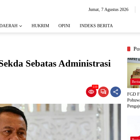
Jumat, 7 Agustus 2026
DAERAH
HUKRIM
OPINI
INDEKS BERITA
Po
Sekda Sebatas Administrasi
Berit
510
FGD Fi
Pohuwa
Pengaj
Berit