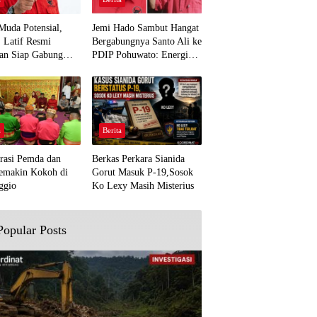
Muda Potensial,
Jemi Hado Sambut Hangat
. Latif Resmi
Bergabungnya Santo Ali ke
an Siap Gabung
PDIP Pohuwato: Energi
rjuangan Pohuwato
Baru untuk Perjuangan
awal Aspirasi Bumi
Rakyat
a
Berita
rasi Pemda dan
Berkas Perkara Sianida
emakin Kokoh di
Gorut Masuk P-19,Sosok
ggio
Ko Lexy Masih Misterius
Popular Posts