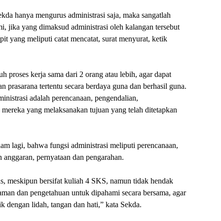
 Sekda hanya mengurus administrasi saja, maka sangatlah
i, jika yang dimaksud administrasi oleh kalangan tersebut
pit yang meliputi catat mencatat, surat menyurat, ketik
uh proses kerja sama dari 2 orang atau lebih, agar dapat
an prasarana tertentu secara berdaya guna dan berhasil guna.
nistrasi adalah perencanaan, pengendalian,
n mereka yang melaksanakan tujuan yang telah ditetapkan
m lagi, bahwa fungsi administrasi meliputi perencanaan,
n anggaran, pernyataan dan pengarahan.
tas, meskipun bersifat kuliah 4 SKS, namun tidak hendak
laman dan pengetahuan untuk dipahami secara bersama, agar
ik dengan lidah, tangan dan hati,” kata Sekda.