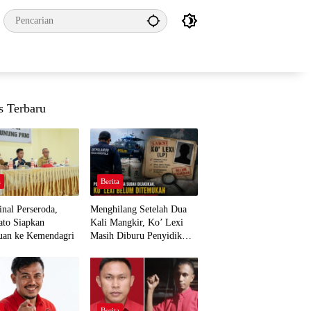
s Terbaru
a
Berita
nal Perseroda,
Menghilang Setelah Dua
to Siapkan
Kali Mangkir, Ko’ Lexi
uan ke Kemendagri
Masih Diburu Penyidik
Ditpolairud
a
Berita