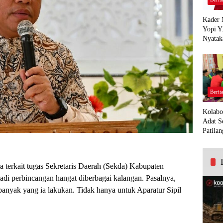
Kader 
Yopi Y
Nyatak
PDI Pe
Demi K
Panua
Berit
Kolabo
Adat S
Patilan
a terkait tugas Sekretaris Daerah (Sekda) Kabupaten
adi perbincangan hangat diberbagai kalangan. Pasalnya,
h banyak yang ia lakukan. Tidak hanya untuk Aparatur Sipil