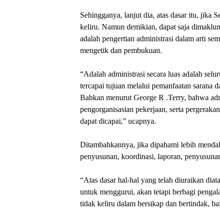
Sehingganya, lanjut dia, atas dasar itu, jika
keliru. Namun demikian, dapat saja dimaklum
adalah pengertian administrasi dalam arti sem
mengetik dan pembukuan.
“Adalah administrasi secara luas adalah selur
tercapai tujuan melalui pemanfaatan sarana d
Bahkan menurut George R .Terry, bahwa admi
pengorganisasian pekerjaan, serta pergeraka
dapat dicapai,” ucapnya.
Ditambahkannya, jika dipahami lebih mendala
penyusunan, koordinasi, laporan, penyusuna
“Atas dasar hal-hal yang telah diuraikan dia
untuk menggurui, akan tetapi berbagi penga
tidak keliru dalam bersikap dan bertindak, ba