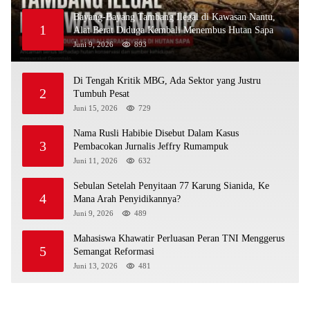
Bayang-Bayang Tambang Ilegal di Kawasan Nantu,
1
Alat Berat Diduga Kembali Menembus Hutan Sapa
Juni 9, 2026
893
Di Tengah Kritik MBG, Ada Sektor yang Justru
2
Tumbuh Pesat
Juni 15, 2026
729
Nama Rusli Habibie Disebut Dalam Kasus
3
Pembacokan Jurnalis Jeffry Rumampuk
Juni 11, 2026
632
Sebulan Setelah Penyitaan 77 Karung Sianida, Ke
4
Mana Arah Penyidikannya?
Juni 9, 2026
489
Mahasiswa Khawatir Perluasan Peran TNI Menggerus
5
Semangat Reformasi
Juni 13, 2026
481