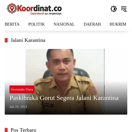
Langsung
ke
konten
BERITA
POLITIK
NASIONAL
DAERAH
HUKRIM
Jalani Karantina
Gorontalo Utara
Paskibraka Gorut Segera Jalani Karantina
Juli 29, 2021
Pos Terbaru