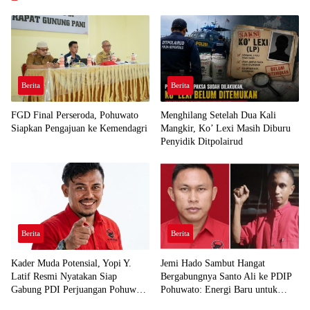
Berita
Berita
FGD Final Perseroda, Pohuwato
Menghilang Setelah Dua Kali
Siapkan Pengajuan ke Kemendagri
Mangkir, Ko’ Lexi Masih Diburu
Penyidik Ditpolairud
Berita
Berita
Kader Muda Potensial, Yopi Y.
Jemi Hado Sambut Hangat
Latif Resmi Nyatakan Siap
Bergabungnya Santo Ali ke PDIP
Gabung PDI Perjuangan Pohuwato
Pohuwato: Energi Baru untuk
Demi Kawal Aspirasi Bumi Panua
Perjuangan Rakyat