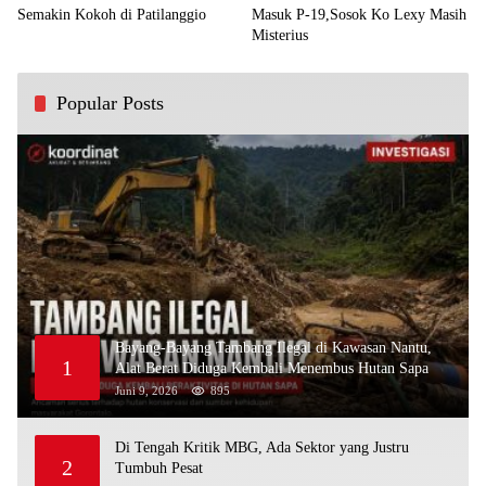
Semakin Kokoh di Patilanggio
Masuk P-19,Sosok Ko Lexy Masih
Misterius
Popular Posts
Bayang-Bayang Tambang Ilegal di Kawasan Nantu,
1
Alat Berat Diduga Kembali Menembus Hutan Sapa
Juni 9, 2026
895
Di Tengah Kritik MBG, Ada Sektor yang Justru
2
Tumbuh Pesat