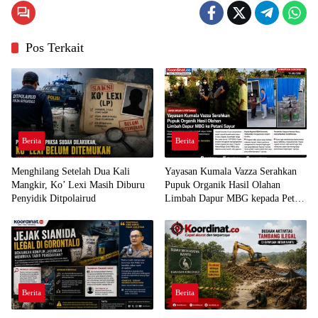
Pos Terkait
Berita
Berita
Menghilang Setelah Dua Kali
Yayasan Kumala Vazza Serahkan
Mangkir, Ko’ Lexi Masih Diburu
Pupuk Organik Hasil Olahan
Penyidik Ditpolairud
Limbah Dapur MBG kepada Petani
Sayur
Berita
Berita