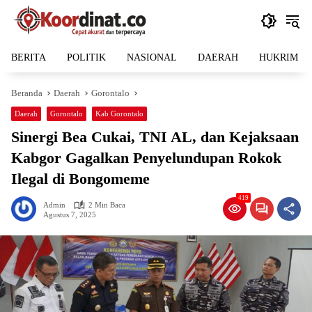
Langsung
ke
konten
BERITA
POLITIK
NASIONAL
DAERAH
HUKRIM
Beranda
Daerah
Gorontalo
Daerah
Gorontalo
Kab Gorontalo
Sinergi Bea Cukai, TNI AL, dan Kejaksaan
Kabgor Gagalkan Penyelundupan Rokok
Ilegal di Bongomeme
419
Admin
2 Min Baca
Agustus 7, 2025