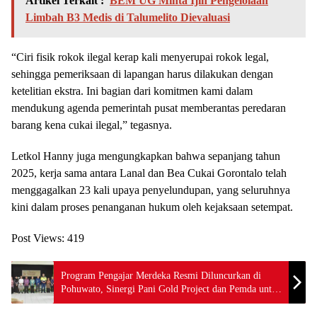
Artikel Terkait :
BEM UG Minta Ijin Pengelolaan
Limbah B3 Medis di Talumelito Dievaluasi
“Ciri fisik rokok ilegal kerap kali menyerupai rokok legal,
sehingga pemeriksaan di lapangan harus dilakukan dengan
ketelitian ekstra. Ini bagian dari komitmen kami dalam
mendukung agenda pemerintah pusat memberantas peredaran
barang kena cukai ilegal,” tegasnya.
Letkol Hanny juga mengungkapkan bahwa sepanjang tahun
2025, kerja sama antara Lanal dan Bea Cukai Gorontalo telah
menggagalkan 23 kali upaya penyelundupan, yang seluruhnya
kini dalam proses penanganan hukum oleh kejaksaan setempat.
Post Views:
419
Program Pengajar Merdeka Resmi Diluncurkan di
Pohuwato, Sinergi Pani Gold Project dan Pemda untuk
Pendidikan Berkualitas