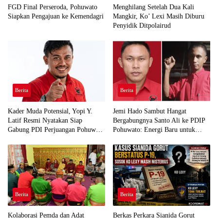
FGD Final Perseroda, Pohuwato
Menghilang Setelah Dua Kali
Siapkan Pengajuan ke Kemendagri
Mangkir, Ko’ Lexi Masih Diburu
Penyidik Ditpolairud
Berita
Berita
Kader Muda Potensial, Yopi Y.
Jemi Hado Sambut Hangat
Latif Resmi Nyatakan Siap
Bergabungnya Santo Ali ke PDIP
Gabung PDI Perjuangan Pohuwato
Pohuwato: Energi Baru untuk
Demi Kawal Aspirasi Bumi Panua
Perjuangan Rakyat
Berita
Berita
Kolaborasi Pemda dan Adat
Berkas Perkara Sianida Gorut