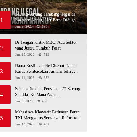
Bayang-Bayang Tambang Ilegal di
1
Kawasan Nantu, Alat Berat Diduga
Kembali Menembus Hutan Sapa
Juni 9, 2026
893
Di Tengah Kritik MBG, Ada Sektor
2
yang Justru Tumbuh Pesat
Juni 15, 2026
729
Nama Rusli Habibie Disebut Dalam
3
Kasus Pembacokan Jurnalis Jeffry
Rumampuk
Juni 11, 2026
632
Sebulan Setelah Penyitaan 77 Karung
4
Sianida, Ke Mana Arah
Penyidikannya?
Juni 9, 2026
489
Mahasiswa Khawatir Perluasan Peran
5
TNI Menggerus Semangat Reformasi
Juni 13, 2026
481