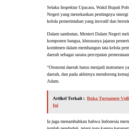
Selaku Inspektur Upacara, Wakil Bupati P
Negeri yang menekankan pentingnya sinergi 
kelola pemerintahan yang inovatif dan berori
Dalam sambutan, Menteri Dalam Negeri mela
komponen bangsa, khususnya jajaran pemerin
komitmen dalam membangun tata kelola pemer
daerah sebagai sarana percepatan pemerata
“Otonomi daerah harus menjadi instrumen ya
daerah, dan pada akhirnya mendorong kemaju
Adam.
Artikel Terkait :
Buka Turnamen Volli
Ini
Ia juga menambahkan bahwa Indonesia merupa
jumlah penduduk, tetapi juga karena keraga