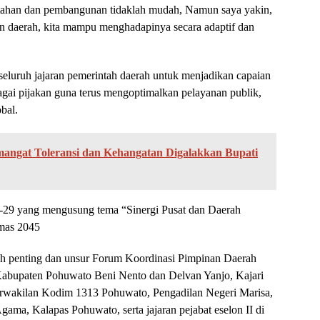
tahan dan pembangunan tidaklah mudah, Namun saya yakin,
an daerah, kita mampu menghadapinya secara adaptif dan
eluruh jajaran pemerintah daerah untuk menjadikan capaian
agai pijakan guna terus mengoptimalkan pelayanan publik,
bal.
angat Toleransi dan Kehangatan Digalakkan Bupati
-29 yang mengusung tema “Sinergi Pusat dan Daerah
mas 2045
okoh penting dan unsur Forum Koordinasi Pimpinan Daerah
Kabupaten Pohuwato Beni Nento dan Delvan Yanjo, Kajari
rwakilan Kodim 1313 Pohuwato, Pengadilan Negeri Marisa,
ma, Kalapas Pohuwato, serta jajaran pejabat eselon II di