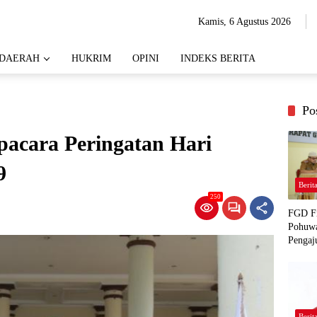
Kamis, 6 Agustus 2026
DAERAH
HUKRIM
OPINI
INDEKS BERITA
Po
pacara Peringatan Hari
9
Berit
250
FGD Fi
Pohuwa
Pengaj
Berit