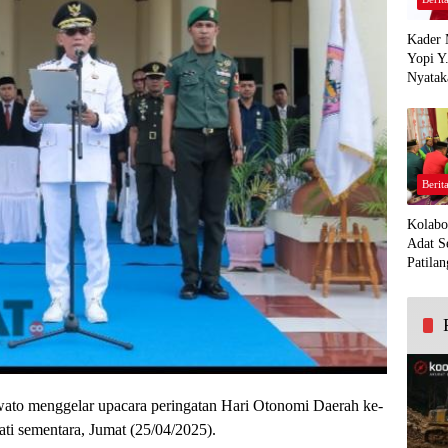
Kader 
Yopi Y
Nyatak
PDI Pe
Demi K
Panua
Berit
Kolabo
Adat S
Patilan
ato menggelar upacara peringatan Hari Otonomi Daerah ke-
ti sementara, Jumat (25/04/2025).