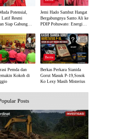
Muda Potensial,
Jemi Hado Sambut Hangat
. Latif Resmi
Bergabungnya Santo Ali ke
an Siap Gabung
PDIP Pohuwato: Energi
rjuangan Pohuwato
Baru untuk Perjuangan
awal Aspirasi Bumi
Rakyat
a
Berita
rasi Pemda dan
Berkas Perkara Sianida
emakin Kokoh di
Gorut Masuk P-19,Sosok
ggio
Ko Lexy Masih Misterius
Popular Posts