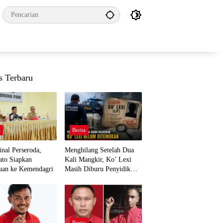
s Terbaru
a
Berita
nal Perseroda,
Menghilang Setelah Dua
to Siapkan
Kali Mangkir, Ko’ Lexi
uan ke Kemendagri
Masih Diburu Penyidik
Ditpolairud
a
Berita