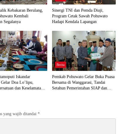
Balik Kebakaran Berulang,
Sinergi TNI dan Pemda Diuji,
Pohuwato Kembali
Program Cetak Sawah Pohuwato
an Segalanya
Hadapi Kendala Lapangan
Berita
tamoputi Iskandar
Pemkab Pohuwato Gelar Buka Puasa
 Gelar Doa Lo’lipu,
Bersama di Wanggarasi, Tandai
ersatuan dan Keselamatan
Setahun Pemerintahan SIAP dan
HUT ke-23 Daerah
s yang wajib ditandai
*