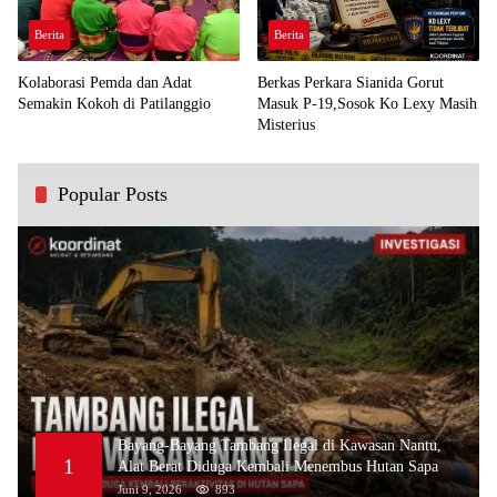
Berita
Berita
Kolaborasi Pemda dan Adat
Berkas Perkara Sianida Gorut
Semakin Kokoh di Patilanggio
Masuk P-19,Sosok Ko Lexy Masih
Misterius
Popular Posts
Bayang-Bayang Tambang Ilegal di Kawasan Nantu,
1
Alat Berat Diduga Kembali Menembus Hutan Sapa
Juni 9, 2026
893