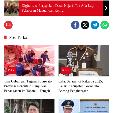
Digitalisasi Perpajakan Desa, Kejari: Tak Ada Lagi
Pelaporan Manual dan Keliru
Pos Terkait
Kabar
Kabar
Tim Gabungan Tagana Pohuwato
Catat Sejarah di Rakerda 2025,
Provinsi Gorontalo Lanjutkan
Kejari Kabupaten Gorontalo
Penanganan ke Tapanuli Tengah
Borong Penghargaan