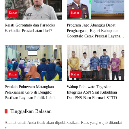
Kabar
Kabar
Kejati Gorontalo dan Paradoks
Program Jago Abangku Dapat
Harkodia: Prestasi atau Ilusi?
Penghargaan, Kejari Kabupaten
Gorontalo Cetak Prestasi Layanan
Humanis
Kabar
Kabar
Pemkab Pohuwato Matangkan
Wabup Pohuwato Tegaskan
Pelaksanaan GPS di Dengilo:
Integritas ASN Saat Kukuhkan
Pastikan Layanan Publik Lebih
Dua PNS Baru Formasi STTD
Dekat ke Masyarakat
Tinggalkan Balasan
Alamat email Anda tidak akan dipublikasikan.
Ruas yang wajib ditandai
*