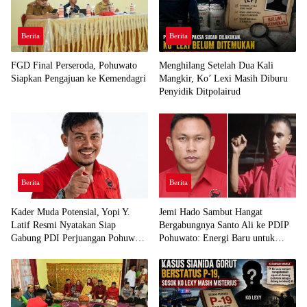
Berita
Berita
FGD Final Perseroda, Pohuwato
Menghilang Setelah Dua Kali
Siapkan Pengajuan ke Kemendagri
Mangkir, Ko’ Lexi Masih Diburu
Penyidik Ditpolairud
Berita
Berita
Kader Muda Potensial, Yopi Y.
Jemi Hado Sambut Hangat
Latif Resmi Nyatakan Siap
Bergabungnya Santo Ali ke PDIP
Gabung PDI Perjuangan Pohuwato
Pohuwato: Energi Baru untuk
Demi Kawal Aspirasi Bumi Panua
Perjuangan Rakyat