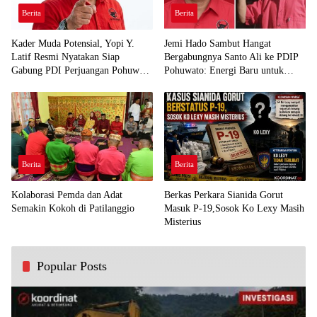
Berita
Berita
Kader Muda Potensial, Yopi Y.
Jemi Hado Sambut Hangat
Latif Resmi Nyatakan Siap
Bergabungnya Santo Ali ke PDIP
Gabung PDI Perjuangan Pohuwato
Pohuwato: Energi Baru untuk
Demi Kawal Aspirasi Bumi Panua
Perjuangan Rakyat
Berita
Berita
Kolaborasi Pemda dan Adat
Berkas Perkara Sianida Gorut
Semakin Kokoh di Patilanggio
Masuk P-19,Sosok Ko Lexy Masih
Misterius
Popular Posts