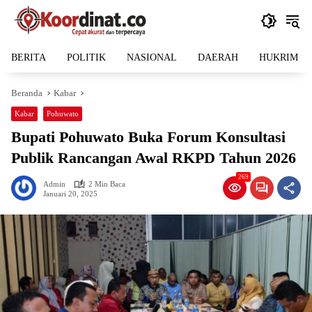
Langsung
ke
konten
BERITA
POLITIK
NASIONAL
DAERAH
HUKRIM
Beranda
Kabar
Kabar
Pohuwato
Bupati Pohuwato Buka Forum Konsultasi
Publik Rancangan Awal RKPD Tahun 2026
269
Admin
2 Min Baca
Januari 20, 2025