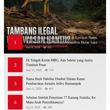
Bayang-Bayang Tambang Ilegal di Kawasan Nantu,
1
Alat Berat Diduga Kembali Menembus Hutan Sapa
Juni 9, 2026
891
Di Tengah Kritik MBG, Ada Sektor yang Justru
2
Tumbuh Pesat
Juni 15, 2026
728
Nama Rusli Habibie Disebut Dalam Kasus
3
Pembacokan Jurnalis Jeffry Rumampuk
Juni 11, 2026
632
Sebulan Setelah Penyitaan 77 Karung Sianida, Ke
4
Mana Arah Penyidikannya?
Juni 9, 2026
489