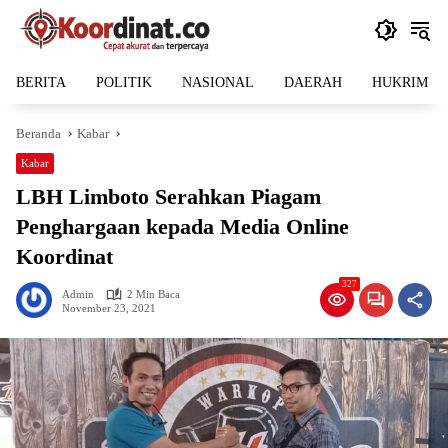
Langsung
ke
konten
BERITA
POLITIK
NASIONAL
DAERAH
HUKRIM
Beranda
Kabar
Kabar
LBH Limboto Serahkan Piagam
Penghargaan kepada Media Online
Koordinat
327
Admin
2 Min Baca
November 23, 2021