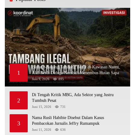
Bayang-Bayang Tambang Ilegal di Kawasan Nantu,
1
Alat Berat Diduga Kembali Menembus Hutan Sapa
Juni 9, 2026
895
Di Tengah Kritik MBG, Ada Sektor yang Justru
2
Tumbuh Pesat
Juni 15, 2026
731
Nama Rusli Habibie Disebut Dalam Kasus
3
Pembacokan Jurnalis Jeffry Rumampuk
Juni 11, 2026
636