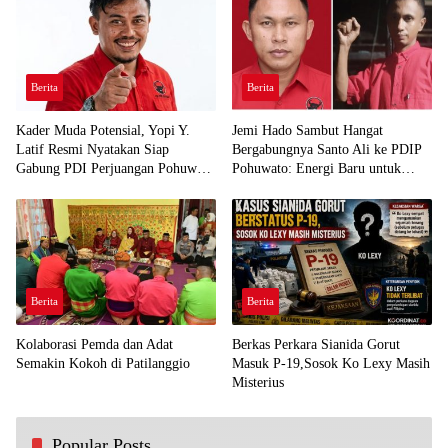
Berita
Berita
Kader Muda Potensial, Yopi Y.
Jemi Hado Sambut Hangat
Latif Resmi Nyatakan Siap
Bergabungnya Santo Ali ke PDIP
Gabung PDI Perjuangan Pohuwato
Pohuwato: Energi Baru untuk
Demi Kawal Aspirasi Bumi Panua
Perjuangan Rakyat
Berita
Berita
Kolaborasi Pemda dan Adat
Berkas Perkara Sianida Gorut
Semakin Kokoh di Patilanggio
Masuk P-19,Sosok Ko Lexy Masih
Misterius
Popular Posts