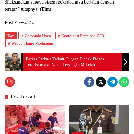
dilaksanakan supaya sistem pekerjaannya berjalan dengan
teratur,” tutupnya.
(Tim)
Post Views:
253
Tag:
Gorontalo Utara
Koordinasi Pimpinan OPD
Wabub Thariq Modanggu
Berkas Perkara Terkait Dugaan Tindak Pidana
Terorisme atas Nama Tersangka M Telah
Lengkap(P21)
Pos Terkait