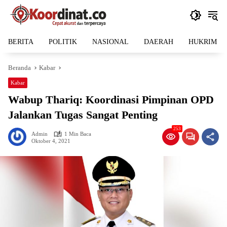
Langsung
ke
konten
BERITA
POLITIK
NASIONAL
DAERAH
HUKRIM
Beranda
Kabar
Kabar
Wabup Thariq: Koordinasi Pimpinan OPD
Jalankan Tugas Sangat Penting
253
Admin
1 Min Baca
Oktober 4, 2021