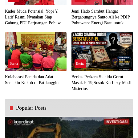
Kader Muda Potensial, Yopi Y.
Jemi Hado Sambut Hangat
Latif Resmi Nyatakan Siap
Bergabungnya Santo Ali ke PDIP
Gabung PDI Perjuangan Pohuwato
Pohuwato: Energi Baru untuk
Demi Kawal Aspirasi Bumi Panua
Perjuangan Rakyat
Berita
Berita
Kolaborasi Pemda dan Adat
Berkas Perkara Sianida Gorut
Semakin Kokoh di Patilanggio
Masuk P-19,Sosok Ko Lexy Masih
Misterius
Popular Posts