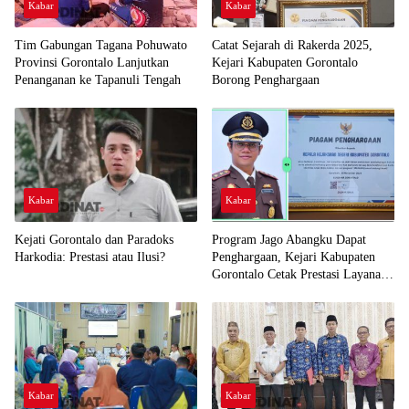
Kabar
Kabar
Tim Gabungan Tagana Pohuwato
Catat Sejarah di Rakerda 2025,
Provinsi Gorontalo Lanjutkan
Kejari Kabupaten Gorontalo
Penanganan ke Tapanuli Tengah
Borong Penghargaan
Kabar
Kabar
Kejati Gorontalo dan Paradoks
Program Jago Abangku Dapat
Harkodia: Prestasi atau Ilusi?
Penghargaan, Kejari Kabupaten
Gorontalo Cetak Prestasi Layanan
Humanis
Kabar
Kabar