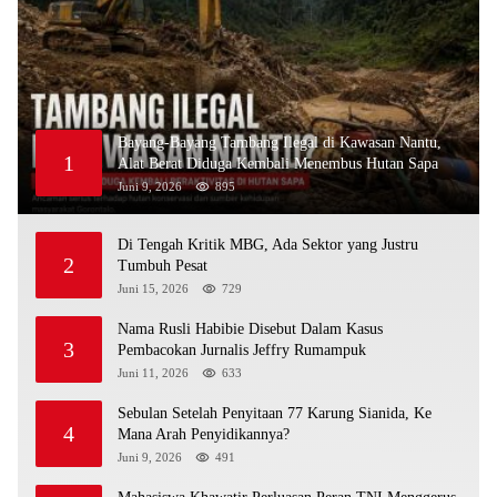
Bayang-Bayang Tambang Ilegal di Kawasan Nantu,
1
Alat Berat Diduga Kembali Menembus Hutan Sapa
Juni 9, 2026
895
Di Tengah Kritik MBG, Ada Sektor yang Justru
2
Tumbuh Pesat
Juni 15, 2026
729
Nama Rusli Habibie Disebut Dalam Kasus
3
Pembacokan Jurnalis Jeffry Rumampuk
Juni 11, 2026
633
Sebulan Setelah Penyitaan 77 Karung Sianida, Ke
4
Mana Arah Penyidikannya?
Juni 9, 2026
491