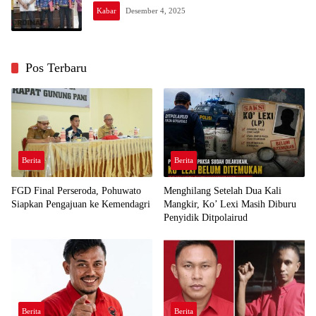
Kabar
Desember 4, 2025
Pos Terbaru
Berita
Berita
FGD Final Perseroda, Pohuwato
Menghilang Setelah Dua Kali
Siapkan Pengajuan ke Kemendagri
Mangkir, Ko’ Lexi Masih Diburu
Penyidik Ditpolairud
Berita
Berita