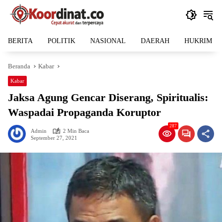
Langsung
ke
konten
BERITA
POLITIK
NASIONAL
DAERAH
HUKRIM
Beranda
Kabar
Kabar
Jaksa Agung Gencar Diserang, Spiritualis:
Waspadai Propaganda Koruptor
287
Admin
2 Min Baca
September 27, 2021