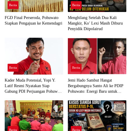
Berita
Berita
FGD Final Perseroda, Pohuwato
Menghilang Setelah Dua Kali
Siapkan Pengajuan ke Kemendagri
Mangkir, Ko’ Lexi Masih Diburu
Penyidik Ditpolairud
Berita
Berita
Kader Muda Potensial, Yopi Y.
Jemi Hado Sambut Hangat
Latif Resmi Nyatakan Siap
Bergabungnya Santo Ali ke PDIP
Gabung PDI Perjuangan Pohuwato
Pohuwato: Energi Baru untuk
Demi Kawal Aspirasi Bumi Panua
Perjuangan Rakyat
Berita
Berita