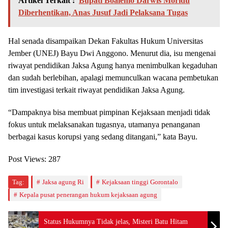
Artikel Terkait :
Bupati Boalemo Darwis Moridu
Diberhentikan, Anas Jusuf Jadi Pelaksana Tugas
Hal senada disampaikan Dekan Fakultas Hukum Universitas
Jember (UNEJ) Bayu Dwi Anggono. Menurut dia, isu mengenai
riwayat pendidikan Jaksa Agung hanya menimbulkan kegaduhan
dan sudah berlebihan, apalagi memunculkan wacana pembetukan
tim investigasi terkait riwayat pendidikan Jaksa Agung.
“Dampaknya bisa membuat pimpinan Kejaksaan menjadi tidak
fokus untuk melaksanakan tugasnya, utamanya penanganan
berbagai kasus korupsi yang sedang ditangani,” kata Bayu.
Post Views:
287
Tag:
Jaksa agung Ri
Kejaksaan tinggi Gorontalo
Kepala pusat penerangan hukum kejaksaan agung
Status Hukumnya Tidak jelas, Misteri Batu Hitam