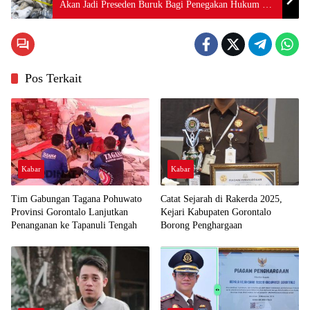
Akan Jadi Preseden Buruk Bagi Penegakan Hukum di
Gorontalo
Pos Terkait
Kabar
Kabar
Tim Gabungan Tagana Pohuwato
Catat Sejarah di Rakerda 2025,
Provinsi Gorontalo Lanjutkan
Kejari Kabupaten Gorontalo
Penanganan ke Tapanuli Tengah
Borong Penghargaan