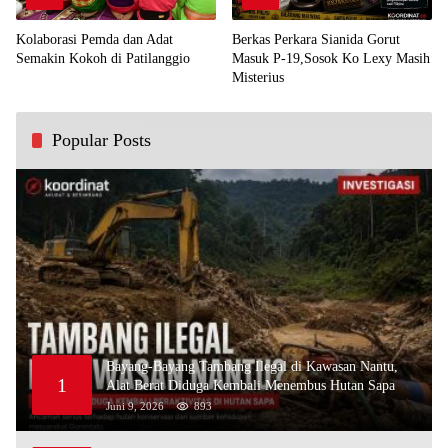
Kolaborasi Pemda dan Adat
Berkas Perkara Sianida Gorut
Semakin Kokoh di Patilanggio
Masuk P-19,Sosok Ko Lexy Masih
Misterius
Popular Posts
Bayang-Bayang Tambang Ilegal di Kawasan Nantu,
1
Alat Berat Diduga Kembali Menembus Hutan Sapa
Juni 9, 2026
893