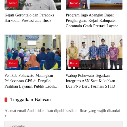
Kabar
Kabar
Kejati Gorontalo dan Paradoks
Program Jago Abangku Dapat
Harkodia: Prestasi atau Ilusi?
Penghargaan, Kejari Kabupaten
Gorontalo Cetak Prestasi Layanan
Humanis
Kabar
Kabar
Pemkab Pohuwato Matangkan
Wabup Pohuwato Tegaskan
Pelaksanaan GPS di Dengilo:
Integritas ASN Saat Kukuhkan
Pastikan Layanan Publik Lebih
Dua PNS Baru Formasi STTD
Dekat ke Masyarakat
Tinggalkan Balasan
Alamat email Anda tidak akan dipublikasikan.
Ruas yang wajib ditandai
*