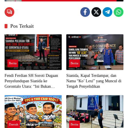
Pos Terkait
Berita
Berita
Fendi Ferdian SH Soroti Dugaan
Sianida, Kapal Terdampar, dan
Penyelundupan Sianida ke
Nama “Ko’ Lexi” yang Muncul di
Gorontalo Utara: “Ini Bukan
Tengah Penyelidikan
Sekadar Pelanggaran Kepabeanan”
Daerah
Berita