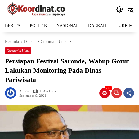
Langsung
ke
konten
BERITA
POLITIK
NASIONAL
DAERAH
HUKRIM
Beranda
Daerah
Gorontalo Utara
Gorontalo Utara
Persiapan Festival Saronde, Wabup Gorut
Lakukan Monitoring Pada Dinas
Pariwisata
272
Admin
1 Min Baca
September 9, 2021