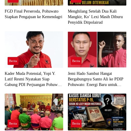
FGD Final Perseroda, Pohuwato
Menghilang Setelah Dua Kali
Siapkan Pengajuan ke Kemendagri
Mangkir, Ko’ Lexi Masih Diburu
Penyidik Ditpolairud
Berita
Berita
Kader Muda Potensial, Yopi Y.
Jemi Hado Sambut Hangat
Latif Resmi Nyatakan Siap
Bergabungnya Santo Ali ke PDIP
Gabung PDI Perjuangan Pohuwato
Pohuwato: Energi Baru untuk
Demi Kawal Aspirasi Bumi Panua
Perjuangan Rakyat
Berita
Berita