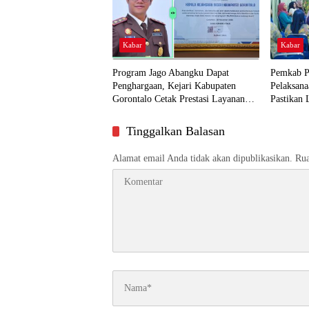
Kabar
Kabar
Program Jago Abangku Dapat
Pemkab P
Penghargaan, Kejari Kabupaten
Pelaksana
Gorontalo Cetak Prestasi Layanan
Pastikan 
Humanis
Dekat ke
Tinggalkan Balasan
Alamat email Anda tidak akan dipublikasikan.
Rua