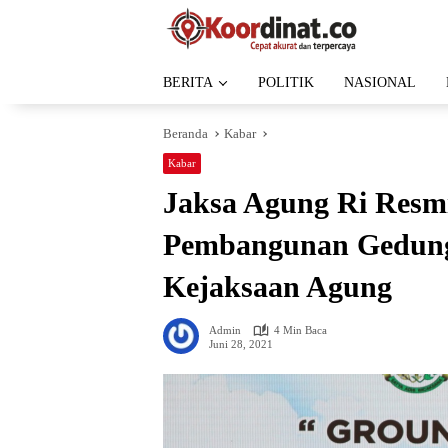
Langsung
ke
konten
BERITA
POLITIK
NASIONAL
Beranda
Kabar
Kabar
Jaksa Agung Ri Resm
Pembangunan Gedung
Kejaksaan Agung
Admin
4 Min Baca
Juni 28, 2021