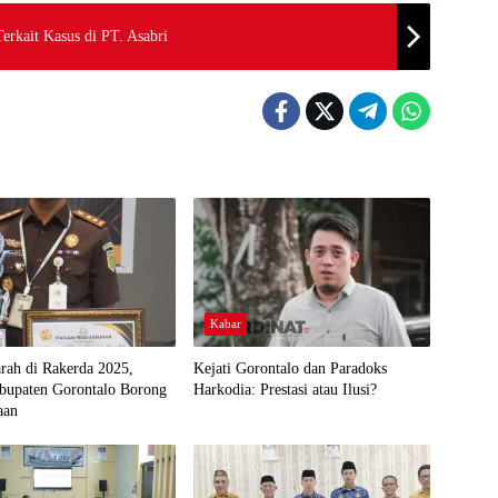
erkait Kasus di PT. Asabri
Kabar
arah di Rakerda 2025,
Kejati Gorontalo dan Paradoks
abupaten Gorontalo Borong
Harkodia: Prestasi atau Ilusi?
aan