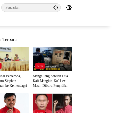
s Terbaru
a
Berita
nal Perseroda,
Menghilang Setelah Dua
to Siapkan
Kali Mangkir, Ko’ Lexi
uan ke Kemendagri
Masih Diburu Penyidik
Ditpolairud
a
Berita