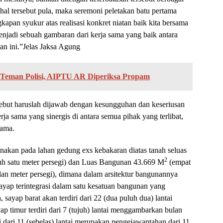
n hal tersebut pula, maka seremoni peletakan batu pertama
pan syukur atas realisasi konkret niatan baik kita bersama
njadi sebuah gambaran dari kerja sama yang baik antara
an ini.”Jelas Jaksa Agung
ke Teman Polisi, AIPTU AR Diperiksa Propam
rsebut haruslah dijawab dengan kesungguhan dan keseriusan
 sama yang sinergis di antara semua pihak yang terlibat,
sama.
nakan pada lahan gedung exs kebakaran diatas tanah seluas
2
uluh satu meter persegi) dan Luas Bangunan 43.669 M
(empat
lan meter persegi), dimana dalam arsitektur bangunannya
3 sayap terintegrasi dalam satu kesatuan bangunan yang
yap barat akan terdiri dari 22 (dua puluh dua) lantai
p timur terdiri dari 7 (tujuh) lantai menggambarkan bulan
ri dari 11 (sebelas) lantai merupakan pengejawantahan dari 11