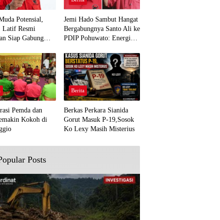
Muda Potensial,
Jemi Hado Sambut Hangat
. Latif Resmi
Bergabungnya Santo Ali ke
an Siap Gabung
PDIP Pohuwato: Energi
rjuangan Pohuwato
Baru untuk Perjuangan
awal Aspirasi Bumi
Rakyat
a
Berita
rasi Pemda dan
Berkas Perkara Sianida
emakin Kokoh di
Gorut Masuk P-19,Sosok
ggio
Ko Lexy Masih Misterius
Popular Posts