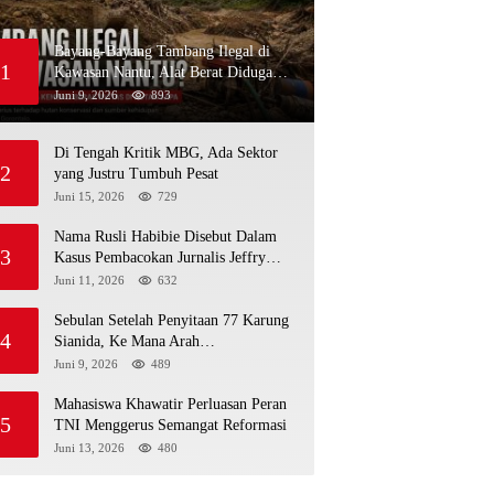
Bayang-Bayang Tambang Ilegal di
1
Kawasan Nantu, Alat Berat Diduga
Kembali Menembus Hutan Sapa
Juni 9, 2026
893
Di Tengah Kritik MBG, Ada Sektor
2
yang Justru Tumbuh Pesat
Juni 15, 2026
729
Nama Rusli Habibie Disebut Dalam
3
Kasus Pembacokan Jurnalis Jeffry
Rumampuk
Juni 11, 2026
632
Sebulan Setelah Penyitaan 77 Karung
4
Sianida, Ke Mana Arah
Penyidikannya?
Juni 9, 2026
489
Mahasiswa Khawatir Perluasan Peran
5
TNI Menggerus Semangat Reformasi
Juni 13, 2026
480