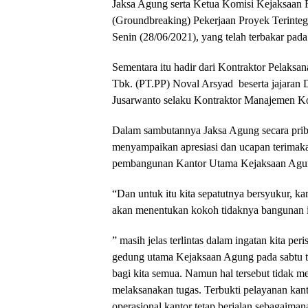
Jaksa Agung serta Ketua Komisi Kejaksaan 
(Groundbreaking) Pekerjaan Proyek Terint
Senin (28/06/2021), yang telah terbakar pad
Sementara itu hadir dari Kontraktor Pelaks
Tbk. (PT.PP) Noval Arsyad beserta jajaran 
Jusarwanto selaku Kontraktor Manajemen K
Dalam sambutannya Jaksa Agung secara prib
menyampaikan apresiasi dan ucapan terimaka
pembangunan Kantor Utama Kejaksaan Agu
“Dan untuk itu kita sepatutnya bersyukur, k
akan menentukan kokoh tidaknya bangunan i
” masih jelas terlintas dalam ingatan kita p
gedung utama Kejaksaan Agung pada sabtu t
bagi kita semua. Namun hal tersebut tidak 
melaksanakan tugas. Terbukti pelayanan kant
operasional kantor tetap berjalan sebagaiman