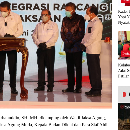
Kader 
Yopi Y
Nyatak
PDI Pe
Demi K
Panua
Berit
Kolabo
Adat S
Patilan
urhanuddin, SH. MH. didamping oleh Wakil Jaksa Agung,
ksa Agung Muda, Kepala Badan Diklat dan Para Staf Ahli