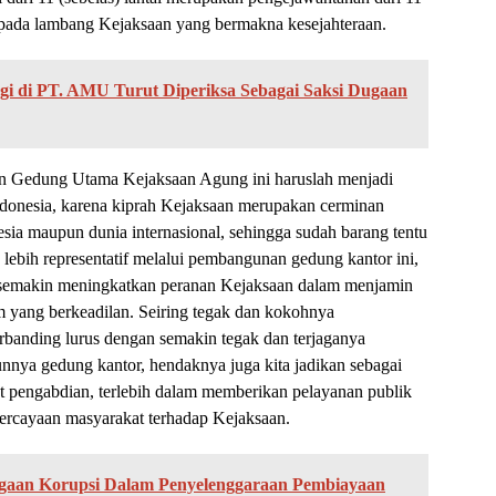
a pada lambang Kejaksaan yang bermakna kesejahteraan.
gi di PT. AMU Turut Diperiksa Sebagai Saksi Dugaan
an Gedung Utama Kejaksaan Agung ini haruslah menjadi
donesia, karena kiprah Kejaksaan merupakan cerminan
ia maupun dunia internasional, sehingga sudah barang tentu
lebih representatif melalui pembangunan gedung kantor ini,
semakin meningkatkan peranan Kejaksaan dalam menjamin
m yang berkeadilan. Seiring tegak dan kokohnya
rbanding lurus dengan semakin tegak dan terjaganya
nnya gedung kantor, hendaknya juga kita jadikan sebagai
 pengabdian, terlebih dalam memberikan pelayanan publik
ercayaan masyarakat terhadap Kejaksaan.
gaan Korupsi Dalam Penyelenggaraan Pembiayaan