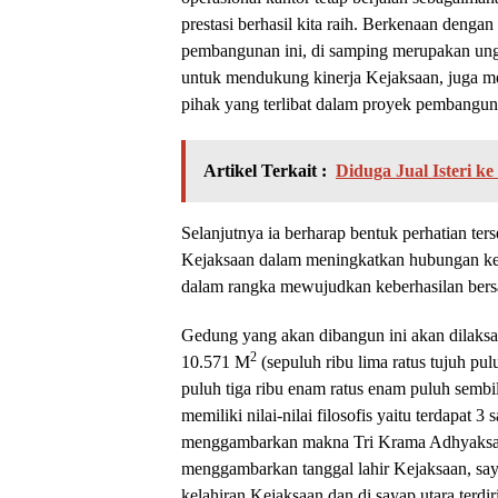
prestasi berhasil kita raih. Berkenaan denga
pembangunan ini, di samping merupakan ungka
untuk mendukung kinerja Kejaksaan, juga me
pihak yang terlibat dalam proyek pembangun
Artikel Terkait :
Diduga Jual Isteri 
Selanjutnya ia berharap bentuk perhatian te
Kejaksaan dalam meningkatkan hubungan kerja
dalam rangka mewujudkan keberhasilan ber
Gedung yang akan dibangun ini akan dilaksa
2
10.571 M
(sepuluh ribu lima ratus tujuh p
puluh tiga ribu enam ratus enam puluh sembi
memiliki nilai-nilai filosofis yaitu terdapat 
menggambarkan makna Tri Krama Adhyaksa, sa
menggambarkan tanggal lahir Kejaksaan, saya
kelahiran Kejaksaan dan di sayap utara terdi