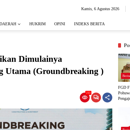
Kamis, 6 Agustus 2026
DAERAH
HUKRIM
OPINI
INDEKS BERITA
Po
ikan Dimulainya
 Utama (Groundbreaking )
Berit
FGD Fi
Pohuwa
233
Pengaj
Berit