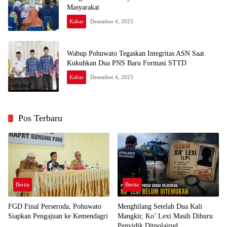
Masyarakat
Kabar
Desember 4, 2025
Wabup Pohuwato Tegaskan Integritas ASN Saat
Kukuhkan Dua PNS Baru Formasi STTD
Kabar
Desember 4, 2025
Pos Terbaru
Berita
Berita
FGD Final Perseroda, Pohuwato
Menghilang Setelah Dua Kali
Siapkan Pengajuan ke Kemendagri
Mangkir, Ko’ Lexi Masih Diburu
Penyidik Ditpolairud