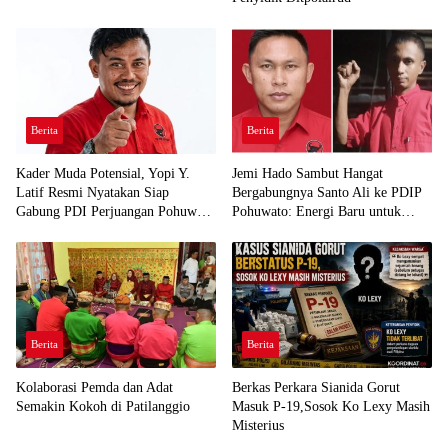
Berita
Berita
Kader Muda Potensial, Yopi Y.
Jemi Hado Sambut Hangat
Latif Resmi Nyatakan Siap
Bergabungnya Santo Ali ke PDIP
Gabung PDI Perjuangan Pohuwato
Pohuwato: Energi Baru untuk
Demi Kawal Aspirasi Bumi Panua
Perjuangan Rakyat
Berita
Berita
Kolaborasi Pemda dan Adat
Berkas Perkara Sianida Gorut
Semakin Kokoh di Patilanggio
Masuk P-19,Sosok Ko Lexy Masih
Misterius