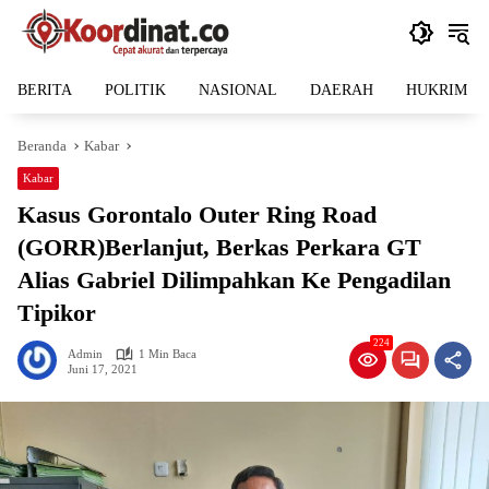
Langsung
ke
konten
BERITA
POLITIK
NASIONAL
DAERAH
HUKRIM
Beranda
Kabar
Kabar
Kasus Gorontalo Outer Ring Road
(GORR)Berlanjut, Berkas Perkara GT
Alias Gabriel Dilimpahkan Ke Pengadilan
Tipikor
224
Admin
1 Min Baca
Juni 17, 2021