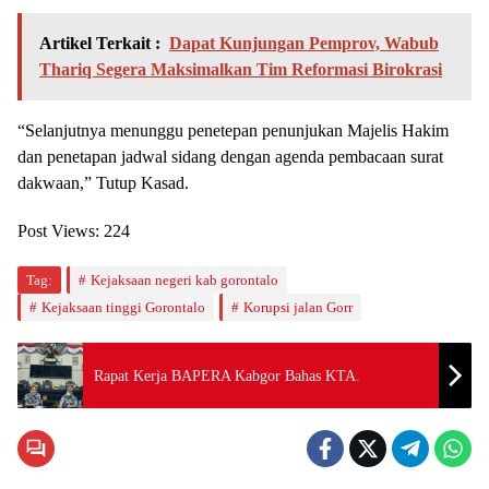
Artikel Terkait :
Dapat Kunjungan Pemprov, Wabub
Thariq Segera Maksimalkan Tim Reformasi Birokrasi
“Selanjutnya menunggu penetepan penunjukan Majelis Hakim
dan penetapan jadwal sidang dengan agenda pembacaan surat
dakwaan,” Tutup Kasad.
Post Views:
224
Tag:
Kejaksaan negeri kab gorontalo
Kejaksaan tinggi Gorontalo
Korupsi jalan Gorr
Rapat Kerja BAPERA Kabgor Bahas KTA.