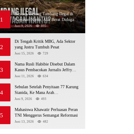
Bayang-Bayang Tambang Ilegal di
1
Kawasan Nantu, Alat Berat Diduga
Kembali Menembus Hutan Sapa
Juni 9, 2026
895
Di Tengah Kritik MBG, Ada Sektor
2
yang Justru Tumbuh Pesat
Juni 15, 2026
729
Nama Rusli Habibie Disebut Dalam
3
Kasus Pembacokan Jurnalis Jeffry
Rumampuk
Juni 11, 2026
634
Sebulan Setelah Penyitaan 77 Karung
4
Sianida, Ke Mana Arah
Penyidikannya?
Juni 9, 2026
493
Mahasiswa Khawatir Perluasan Peran
5
TNI Menggerus Semangat Reformasi
Juni 13, 2026
482