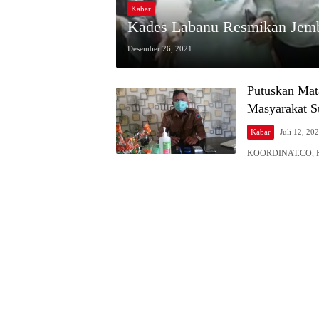
Kabar
Kades Labanu Resmikan Jemb
Desember 26, 2021
Putuskan Mat
Masyarakat S
Kabar
Juli 12, 20
KOORDINAT.CO, KA