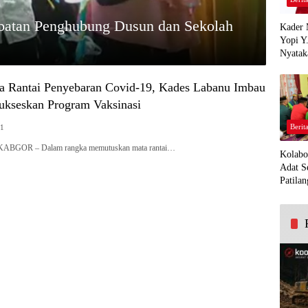
atan Penghubung Dusun dan Sekolah
Kader 
Yopi Y
Nyatak
PDI Pe
Demi K
a Rantai Penyebaran Covid-19, Kades Labanu Imbau
Panua
ukseskan Program Vaksinasi
Berit
21
BGOR – Dalam rangka memutuskan mata rantai…
Kolabo
Adat S
Patilan