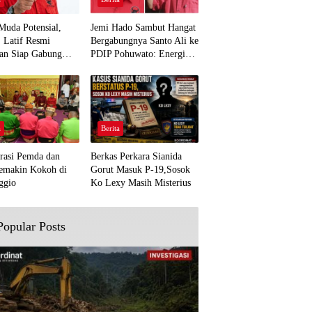
Muda Potensial,
Jemi Hado Sambut Hangat
. Latif Resmi
Bergabungnya Santo Ali ke
an Siap Gabung
PDIP Pohuwato: Energi
rjuangan Pohuwato
Baru untuk Perjuangan
awal Aspirasi Bumi
Rakyat
a
Berita
rasi Pemda dan
Berkas Perkara Sianida
emakin Kokoh di
Gorut Masuk P-19,Sosok
ggio
Ko Lexy Masih Misterius
Popular Posts