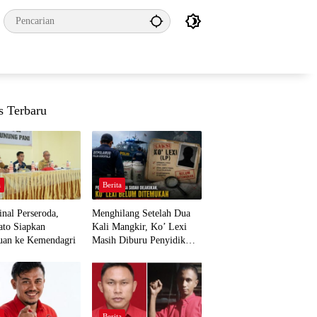
s Terbaru
a
Berita
nal Perseroda,
Menghilang Setelah Dua
to Siapkan
Kali Mangkir, Ko’ Lexi
uan ke Kemendagri
Masih Diburu Penyidik
Ditpolairud
a
Berita