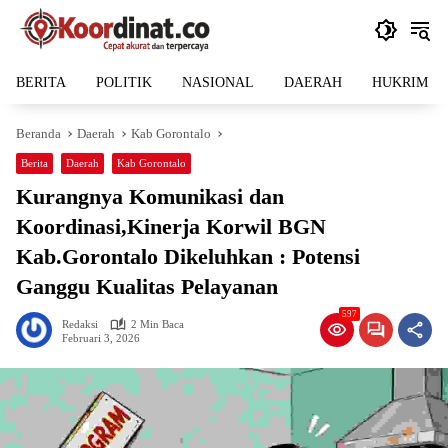
Langsung
ke
konten
BERITA
POLITIK
NASIONAL
DAERAH
HUKRIM
Beranda
Daerah
Kab Gorontalo
Berita
Daerah
Kab Gorontalo
Kurangnya Komunikasi dan
Koordinasi,Kinerja Korwil BGN
Kab.Gorontalo Dikeluhkan : Potensi
Ganggu Kualitas Pelayanan
597
Redaksi
2 Min Baca
Februari 3, 2026