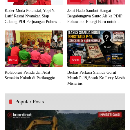
Kader Muda Potensial, Yopi Y.
Jemi Hado Sambut Hangat
Latif Resmi Nyatakan Siap
Bergabungnya Santo Ali ke PDIP
Gabung PDI Perjuangan Pohuwato
Pohuwato: Energi Baru untuk
Demi Kawal Aspirasi Bumi Panua
Perjuangan Rakyat
Berita
Berita
Kolaborasi Pemda dan Adat
Berkas Perkara Sianida Gorut
Semakin Kokoh di Patilanggio
Masuk P-19,Sosok Ko Lexy Masih
Misterius
Popular Posts