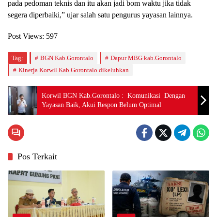
pada pedoman teknis dan itu akan jadi bom waktu jika tidak
segera diperbaiki,” ujar salah satu pengurus yayasan lainnya.
Post Views:
597
Tag:
BGN Kab.Gorontalo
Dapur MBG kab.Gorontalo
Kinerja Korwil Kab.Gorontalo dikeluhkan
Korwil BGN Kab.Gorontalo : Komunikasi Dengan
Yayasan Baik, Akui Respon Belum Optimal
Pos Terkait