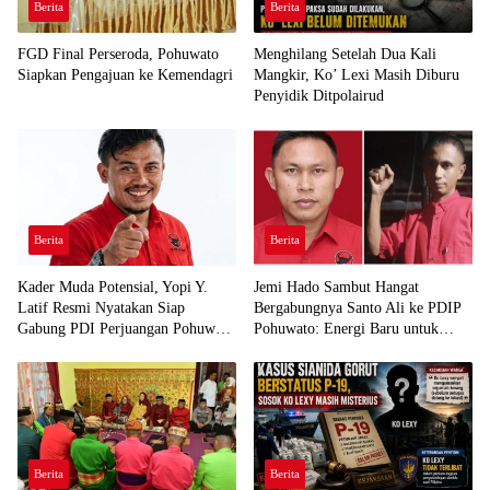
Berita
Berita
FGD Final Perseroda, Pohuwato
Menghilang Setelah Dua Kali
Siapkan Pengajuan ke Kemendagri
Mangkir, Ko’ Lexi Masih Diburu
Penyidik Ditpolairud
Berita
Berita
Kader Muda Potensial, Yopi Y.
Jemi Hado Sambut Hangat
Latif Resmi Nyatakan Siap
Bergabungnya Santo Ali ke PDIP
Gabung PDI Perjuangan Pohuwato
Pohuwato: Energi Baru untuk
Demi Kawal Aspirasi Bumi Panua
Perjuangan Rakyat
Berita
Berita