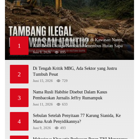
Bayang-Bayang Tambang Ilegal di Kawasan Nantu,
1
Alat Berat Diduga Kembali Menembus Hutan Sapa
Juni 9, 2026
895
Di Tengah Kritik MBG, Ada Sektor yang Justru
2
Tumbuh Pesat
Juni 15, 2026
729
Nama Rusli Habibie Disebut Dalam Kasus
3
Pembacokan Jurnalis Jeffry Rumampuk
Juni 11, 2026
633
Sebulan Setelah Penyitaan 77 Karung Sianida, Ke
4
Mana Arah Penyidikannya?
Juni 9, 2026
493