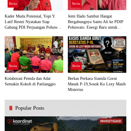
Berita
Berita
Kader Muda Potensial, Yopi Y.
Jemi Hado Sambut Hangat
Latif Resmi Nyatakan Siap
Bergabungnya Santo Ali ke PDIP
Gabung PDI Perjuangan Pohuwato
Pohuwato: Energi Baru untuk
Demi Kawal Aspirasi Bumi Panua
Perjuangan Rakyat
Berita
Berita
Kolaborasi Pemda dan Adat
Berkas Perkara Sianida Gorut
Semakin Kokoh di Patilanggio
Masuk P-19,Sosok Ko Lexy Masih
Misterius
Popular Posts