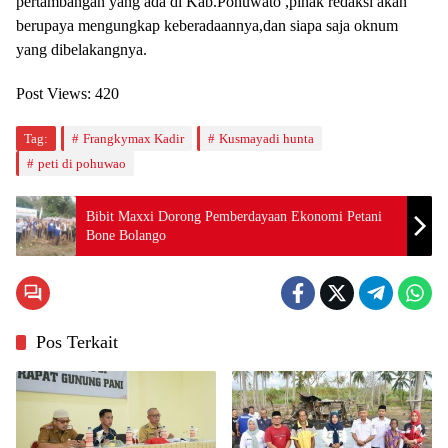
pertambangan yang ada di Kab.Pohuwato ,pihak redaksi akan
berupaya mengungkap keberadaannya,dan siapa saja oknum
yang dibelakangnya.
Post Views:
420
Tag:
Frangkymax Kadir
Kusmayadi hunta
peti di pohuwao
Bibit Maxxi Dorong Pemberdayaan Ekonomi Petani
Bone Bolango
Pos Terkait