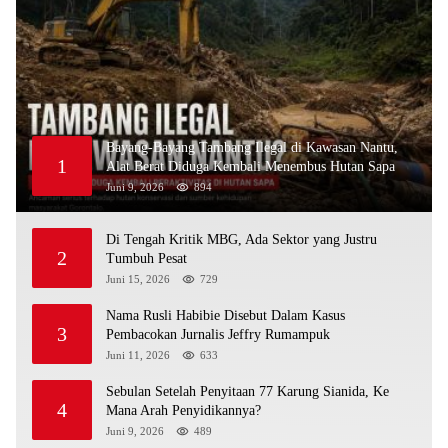
Bayang-Bayang Tambang Ilegal di Kawasan Nantu,
1
Alat Berat Diduga Kembali Menembus Hutan Sapa
Juni 9, 2026
894
Di Tengah Kritik MBG, Ada Sektor yang Justru
2
Tumbuh Pesat
Juni 15, 2026
729
Nama Rusli Habibie Disebut Dalam Kasus
3
Pembacokan Jurnalis Jeffry Rumampuk
Juni 11, 2026
633
Sebulan Setelah Penyitaan 77 Karung Sianida, Ke
4
Mana Arah Penyidikannya?
Juni 9, 2026
489