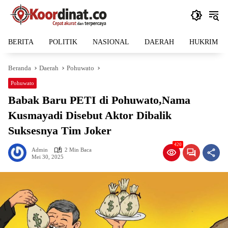
Langsung
ke
konten
BERITA
POLITIK
NASIONAL
DAERAH
HUKRIM
Beranda
Daerah
Pohuwato
Pohuwato
Babak Baru PETI di Pohuwato,Nama
Kusmayadi Disebut Aktor Dibalik
Suksesnya Tim Joker
420
Admin
2 Min Baca
Mei 30, 2025