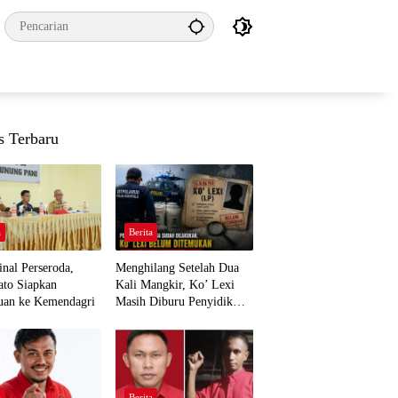
s Terbaru
a
Berita
nal Perseroda,
Menghilang Setelah Dua
to Siapkan
Kali Mangkir, Ko’ Lexi
uan ke Kemendagri
Masih Diburu Penyidik
Ditpolairud
a
Berita