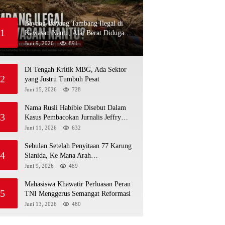
Bayang-Bayang Tambang Ilegal di
1
Kawasan Nantu, Alat Berat Diduga
Kembali Menembus Hutan Sapa
Juni 9, 2026
891
Di Tengah Kritik MBG, Ada Sektor
2
yang Justru Tumbuh Pesat
Juni 15, 2026
728
Nama Rusli Habibie Disebut Dalam
3
Kasus Pembacokan Jurnalis Jeffry
Rumampuk
Juni 11, 2026
632
Sebulan Setelah Penyitaan 77 Karung
4
Sianida, Ke Mana Arah
Penyidikannya?
Juni 9, 2026
489
Mahasiswa Khawatir Perluasan Peran
5
TNI Menggerus Semangat Reformasi
Juni 13, 2026
480