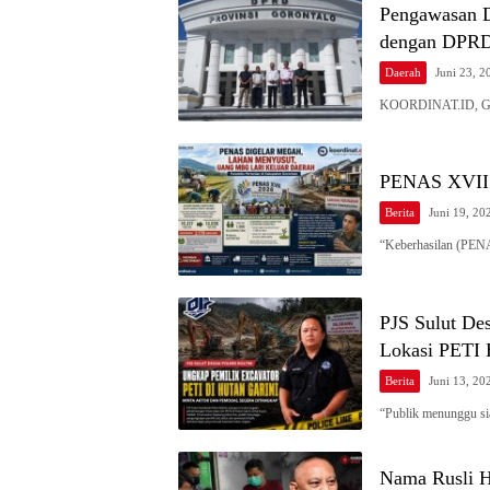
Pengawasan 
dengan DPRD
Daerah
Juni 23, 2
KOORDINAT.ID, GO
PENAS XVII d
Berita
Juni 19, 20
“Keberhasilan (PEN
PJS Sulut De
Lokasi PETI 
Berita
Juni 13, 20
“Publik menunggu sia
Nama Rusli H