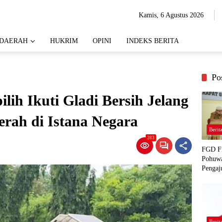
Kamis, 6 Agustus 2026
DAERAH
HUKRIM
OPINI
INDEKS BERITA
Po
lih Ikuti Gladi Bersih Jelang
erah di Istana Negara
Berit
283
FGD Fi
Pohuwa
Pengaj
Berit