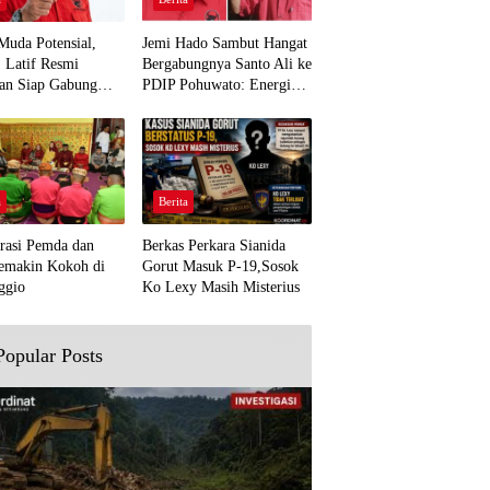
Muda Potensial,
Jemi Hado Sambut Hangat
. Latif Resmi
Bergabungnya Santo Ali ke
an Siap Gabung
PDIP Pohuwato: Energi
rjuangan Pohuwato
Baru untuk Perjuangan
awal Aspirasi Bumi
Rakyat
a
Berita
rasi Pemda dan
Berkas Perkara Sianida
emakin Kokoh di
Gorut Masuk P-19,Sosok
ggio
Ko Lexy Masih Misterius
Popular Posts