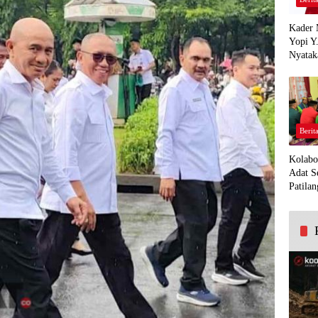
Kader 
Yopi Y
Nyatak
PDI Pe
Demi K
Panua
Berit
Kolabo
Adat S
Patilan