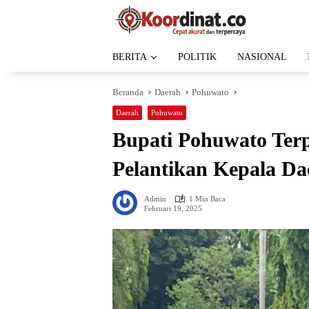
Langsung
ke
konten
BERITA
POLITIK
NASIONAL
Beranda
Daerah
Pohuwato
Daerah
Pohuwato
Bupati Pohuwato Terpi
Pelantikan Kepala Da
Admin
1 Min Baca
Februari 19, 2025