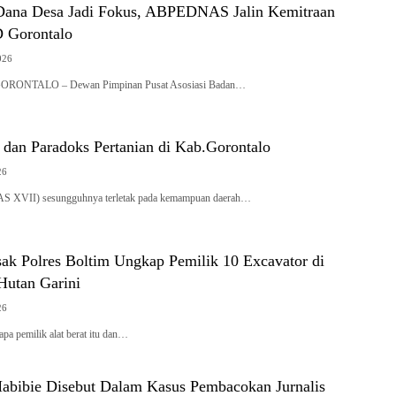
Dana Desa Jadi Fokus, ABPEDNAS Jalin Kemitraan
 Gorontalo
026
RONTALO – Dewan Pimpinan Pusat Asosiasi Badan…
an Paradoks Pertanian di Kab.Gorontalo
26
AS XVII) sesungguhnya terletak pada kemampuan daerah…
sak Polres Boltim Ungkap Pemilik 10 Excavator di
Hutan Garini
26
pa pemilik alat berat itu dan…
abibie Disebut Dalam Kasus Pembacokan Jurnalis