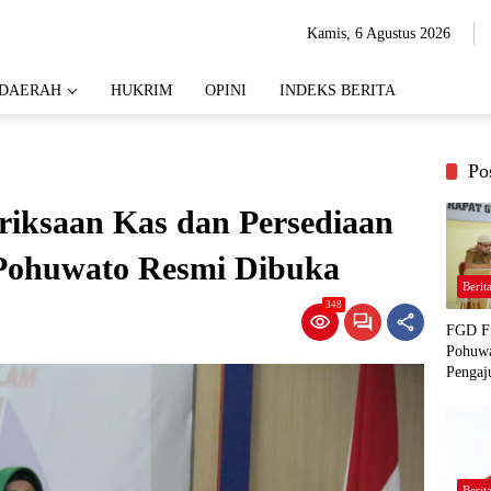
Kamis, 6 Agustus 2026
DAERAH
HUKRIM
OPINI
INDEKS BERITA
Po
riksaan Kas dan Persediaan
Pohuwato Resmi Dibuka
Berit
348
FGD Fi
Pohuwa
Pengaj
Berit