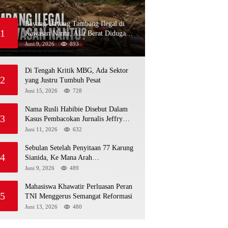
Bayang-Bayang Tambang Ilegal di
1
Kawasan Nantu, Alat Berat Diduga
Kembali Menembus Hutan Sapa
Juni 9, 2026
893
Di Tengah Kritik MBG, Ada Sektor
2
yang Justru Tumbuh Pesat
Juni 15, 2026
728
Nama Rusli Habibie Disebut Dalam
3
Kasus Pembacokan Jurnalis Jeffry
Rumampuk
Juni 11, 2026
632
Sebulan Setelah Penyitaan 77 Karung
4
Sianida, Ke Mana Arah
Penyidikannya?
Juni 9, 2026
489
Mahasiswa Khawatir Perluasan Peran
5
TNI Menggerus Semangat Reformasi
Juni 13, 2026
480