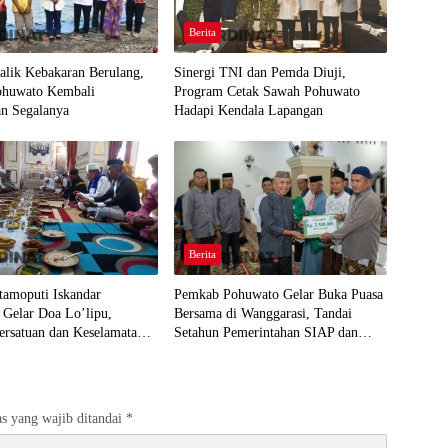
Berita
Balik Kebakaran Berulang,
Sinergi TNI dan Pemda Diuji,
Pohuwato Kembali
Program Cetak Sawah Pohuwato
an Segalanya
Hadapi Kendala Lapangan
Berita
tamoputi Iskandar
Pemkab Pohuwato Gelar Buka Puasa
 Gelar Doa Lo’lipu,
Bersama di Wanggarasi, Tandai
ersatuan dan Keselamatan
Setahun Pemerintahan SIAP dan
HUT ke-23 Daerah
s yang wajib ditandai
*