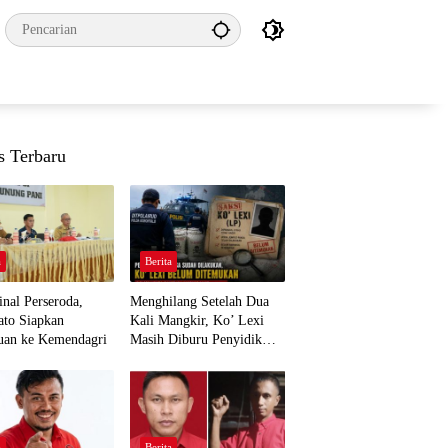
s Terbaru
a
Berita
nal Perseroda,
Menghilang Setelah Dua
to Siapkan
Kali Mangkir, Ko’ Lexi
uan ke Kemendagri
Masih Diburu Penyidik
Ditpolairud
a
Berita