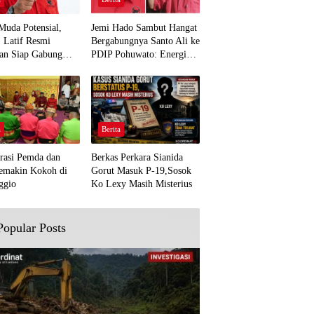
Muda Potensial,
Jemi Hado Sambut Hangat
. Latif Resmi
Bergabungnya Santo Ali ke
an Siap Gabung
PDIP Pohuwato: Energi
rjuangan Pohuwato
Baru untuk Perjuangan
awal Aspirasi Bumi
Rakyat
a
Berita
rasi Pemda dan
Berkas Perkara Sianida
emakin Kokoh di
Gorut Masuk P-19,Sosok
ggio
Ko Lexy Masih Misterius
Popular Posts