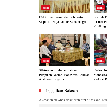
Berita
Berita
FGD Final Perseroda, Pohuwato
Ironi di 
Siapkan Pengajuan ke Kemendagri
Pasutri 
Kehilang
Berita
Berita
Silaturahmi Lebaran Satukan
Kades Hu
Pimpinan Daerah, Pohuwato Perkuat
Monoarfa
Arah Pembangunan
Perkuat P
Desa
Tinggalkan Balasan
Alamat email Anda tidak akan dipublikasikan.
Rua