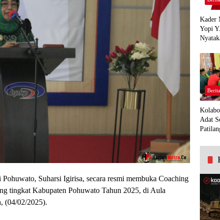
Kader 
Yopi Y
Nyatak
PDI Pe
Demi K
Panua
Berit
Kolabo
Adat S
Patilan
 Pohuwato, Suharsi Igirisa, secara resmi membuka Coaching
ang tingkat Kabupaten Pohuwato Tahun 2025, di Aula
, (04/02/2025).