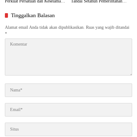
Perkuat Persatuan dan Keselamatan
Tandai Setahun Pemerintahan
Desa
SIAP dan HUT ke-23 Daerah
Tinggalkan Balasan
Alamat email Anda tidak akan dipublikasikan.
Ruas yang wajib ditandai
*