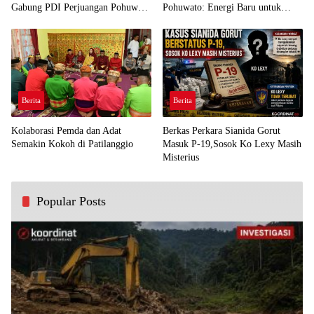
Gabung PDI Perjuangan Pohuwato
Pohuwato: Energi Baru untuk
Demi Kawal Aspirasi Bumi Panua
Perjuangan Rakyat
Berita
Berita
Kolaborasi Pemda dan Adat
Berkas Perkara Sianida Gorut
Semakin Kokoh di Patilanggio
Masuk P-19,Sosok Ko Lexy Masih
Misterius
Popular Posts