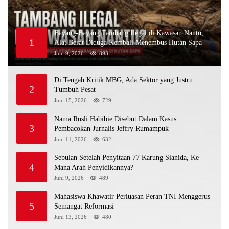
Bayang-Bayang Tambang Ilegal di Kawasan Nantu,
1
Alat Berat Diduga Kembali Menembus Hutan Sapa
Juni 9, 2026
893
Di Tengah Kritik MBG, Ada Sektor yang Justru
2
Tumbuh Pesat
Juni 15, 2026
729
Nama Rusli Habibie Disebut Dalam Kasus
3
Pembacokan Jurnalis Jeffry Rumampuk
Juni 11, 2026
632
Sebulan Setelah Penyitaan 77 Karung Sianida, Ke
4
Mana Arah Penyidikannya?
Juni 9, 2026
489
Mahasiswa Khawatir Perluasan Peran TNI Menggerus
5
Semangat Reformasi
Juni 13, 2026
480