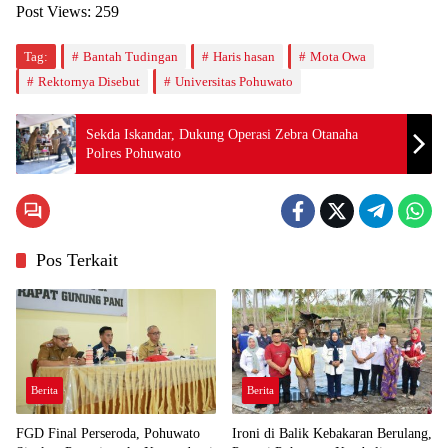
Post Views:
259
Tag:
Bantah Tudingan
Haris hasan
Mota Owa
Rektornya Disebut
Universitas Pohuwato
Sekda Iskandar, Dukung Operasi Zebra Otanaha
Polres Pohuwato
Pos Terkait
Berita
Berita
FGD Final Perseroda, Pohuwato
Ironi di Balik Kebakaran Berulang,