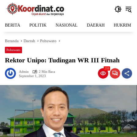
Langsung
ke
konten
BERITA
POLITIK
NASIONAL
DAERAH
HUKRIM
Beranda
Daerah
Pohuwato
Pohuwato
Rektor Unipo: Tudingan WR III Fitnah
259
Admin
2 Min Baca
September 1, 2023