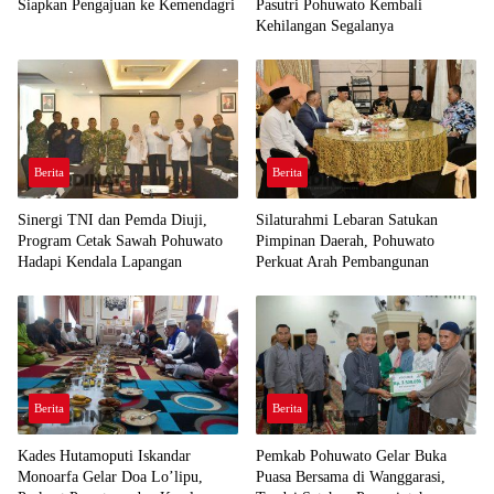
Siapkan Pengajuan ke Kemendagri
Pasutri Pohuwato Kembali
Kehilangan Segalanya
Berita
Berita
Sinergi TNI dan Pemda Diuji,
Silaturahmi Lebaran Satukan
Program Cetak Sawah Pohuwato
Pimpinan Daerah, Pohuwato
Hadapi Kendala Lapangan
Perkuat Arah Pembangunan
Berita
Berita
Kades Hutamoputi Iskandar
Pemkab Pohuwato Gelar Buka
Monoarfa Gelar Doa Lo’lipu,
Puasa Bersama di Wanggarasi,