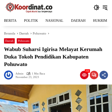
Langsung
ke
konten
BERITA
POLITIK
NASIONAL
DAERAH
HUKRIM
Beranda
Daerah
Pohuwato
Daerah
Pohuwato
Wabub Suharsi Igirisa Melayat Kerumah
Duka Tokoh Pendidikan Kabupaten
Pohuwato
266
Admin
1 Min Baca
November 23, 2023