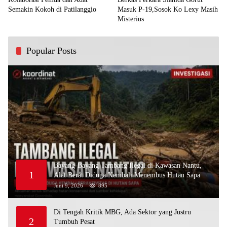
Semakin Kokoh di Patilanggio
Masuk P-19,Sosok Ko Lexy Masih
Misterius
Popular Posts
Bayang-Bayang Tambang Ilegal di Kawasan Nantu,
1
Alat Berat Diduga Kembali Menembus Hutan Sapa
Juni 9, 2026
895
Di Tengah Kritik MBG, Ada Sektor yang Justru
2
Tumbuh Pesat