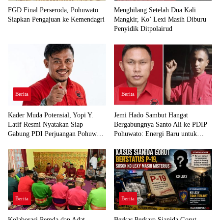
FGD Final Perseroda, Pohuwato
Menghilang Setelah Dua Kali
Siapkan Pengajuan ke Kemendagri
Mangkir, Ko’ Lexi Masih Diburu
Penyidik Ditpolairud
Berita
Berita
Kader Muda Potensial, Yopi Y.
Jemi Hado Sambut Hangat
Latif Resmi Nyatakan Siap
Bergabungnya Santo Ali ke PDIP
Gabung PDI Perjuangan Pohuwato
Pohuwato: Energi Baru untuk
Demi Kawal Aspirasi Bumi Panua
Perjuangan Rakyat
Berita
Berita
Kolaborasi Pemda dan Adat
Berkas Perkara Sianida Gorut