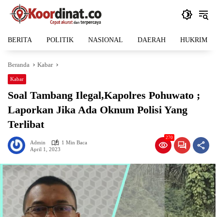
Langsung
ke
konten
BERITA
POLITIK
NASIONAL
DAERAH
HUKRIM
Beranda
Kabar
Kabar
Soal Tambang Ilegal,Kapolres Pohuwato ;
Laporkan Jika Ada Oknum Polisi Yang
Terlibat
270
Admin
1 Min Baca
April 1, 2023