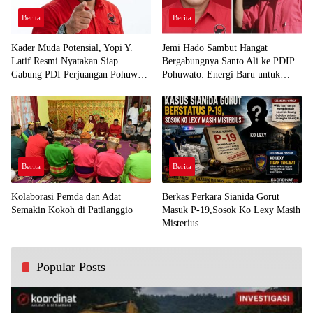
Berita
Berita
Kader Muda Potensial, Yopi Y.
Jemi Hado Sambut Hangat
Latif Resmi Nyatakan Siap
Bergabungnya Santo Ali ke PDIP
Gabung PDI Perjuangan Pohuwato
Pohuwato: Energi Baru untuk
Demi Kawal Aspirasi Bumi Panua
Perjuangan Rakyat
Berita
Berita
Kolaborasi Pemda dan Adat
Berkas Perkara Sianida Gorut
Semakin Kokoh di Patilanggio
Masuk P-19,Sosok Ko Lexy Masih
Misterius
Popular Posts