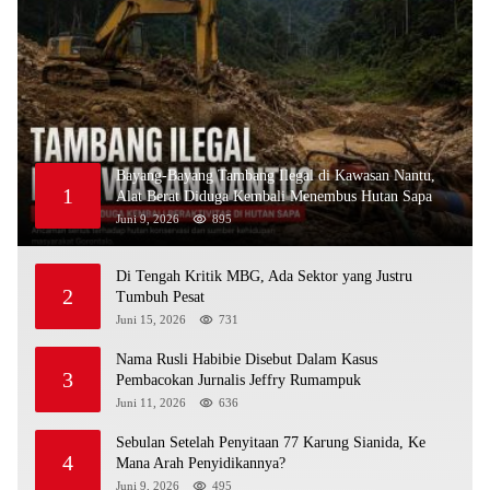
Bayang-Bayang Tambang Ilegal di Kawasan Nantu,
1
Alat Berat Diduga Kembali Menembus Hutan Sapa
Juni 9, 2026
895
Di Tengah Kritik MBG, Ada Sektor yang Justru
2
Tumbuh Pesat
Juni 15, 2026
731
Nama Rusli Habibie Disebut Dalam Kasus
3
Pembacokan Jurnalis Jeffry Rumampuk
Juni 11, 2026
636
Sebulan Setelah Penyitaan 77 Karung Sianida, Ke
4
Mana Arah Penyidikannya?
Juni 9, 2026
495