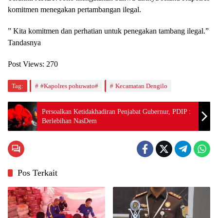
komitmen menegakan pertambangan ilegal.
” Kita komitmen dan perhatian untuk penegakan tambang ilegal.”
Tandasnya
Post Views:
270
Tag:
#Kapolres pohuwato#
Kecamatan Dengilo
Persoalkan Ketidakhadiran Penjabat Gubernur, PDIP :
Berlebihan NasDem
Pos Terkait