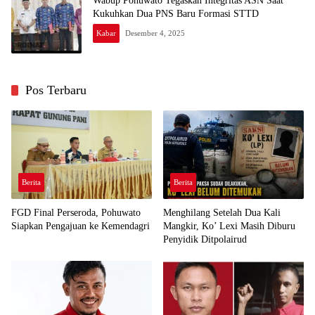
Wabup Pohuwato Tegaskan Integritas ASN Saat
Kukuhkan Dua PNS Baru Formasi STTD
Kabar
Desember 4, 2025
Pos Terbaru
Berita
Berita
FGD Final Perseroda, Pohuwato
Menghilang Setelah Dua Kali
Siapkan Pengajuan ke Kemendagri
Mangkir, Ko’ Lexi Masih Diburu
Penyidik Ditpolairud