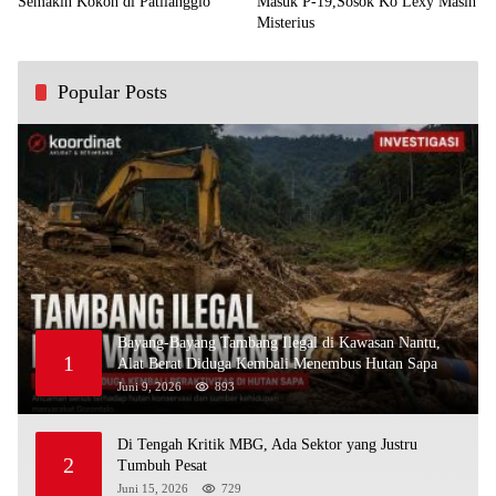
Semakin Kokoh di Patilanggio
Masuk P-19,Sosok Ko Lexy Masih
Misterius
Popular Posts
Bayang-Bayang Tambang Ilegal di Kawasan Nantu,
1
Alat Berat Diduga Kembali Menembus Hutan Sapa
Juni 9, 2026
893
Di Tengah Kritik MBG, Ada Sektor yang Justru
2
Tumbuh Pesat
Juni 15, 2026
729