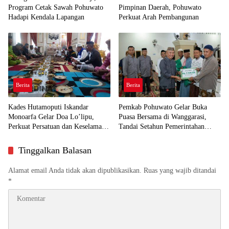
Program Cetak Sawah Pohuwato
Pimpinan Daerah, Pohuwato
Hadapi Kendala Lapangan
Perkuat Arah Pembangunan
Berita
Berita
Kades Hutamoputi Iskandar
Pemkab Pohuwato Gelar Buka
Monoarfa Gelar Doa Lo’lipu,
Puasa Bersama di Wanggarasi,
Perkuat Persatuan dan Keselamatan
Tandai Setahun Pemerintahan
Desa
SIAP dan HUT ke-23 Daerah
Tinggalkan Balasan
Alamat email Anda tidak akan dipublikasikan.
Ruas yang wajib ditandai
*