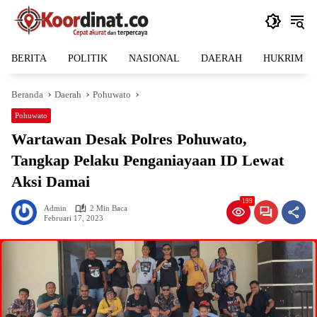
Langsung
ke
konten
BERITA
POLITIK
NASIONAL
DAERAH
HUKRIM
Beranda
Daerah
Pohuwato
Pohuwato
Wartawan Desak Polres Pohuwato,
Tangkap Pelaku Penganiayaan ID Lewat
Aksi Damai
199
Admin
2 Min Baca
Februari 17, 2023