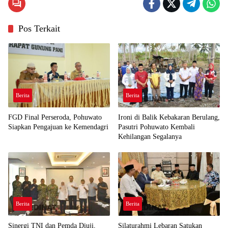
Pos Terkait
Berita
Berita
FGD Final Perseroda, Pohuwato
Ironi di Balik Kebakaran Berulang,
Siapkan Pengajuan ke Kemendagri
Pasutri Pohuwato Kembali
Kehilangan Segalanya
Berita
Berita
Sinergi TNI dan Pemda Diuji,
Silaturahmi Lebaran Satukan