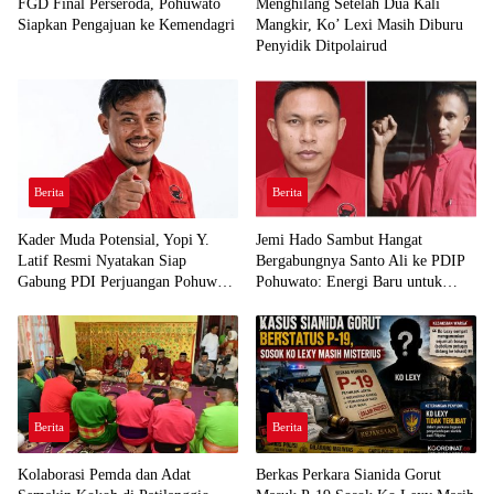
FGD Final Perseroda, Pohuwato
Menghilang Setelah Dua Kali
Siapkan Pengajuan ke Kemendagri
Mangkir, Ko’ Lexi Masih Diburu
Penyidik Ditpolairud
Berita
Berita
Kader Muda Potensial, Yopi Y.
Jemi Hado Sambut Hangat
Latif Resmi Nyatakan Siap
Bergabungnya Santo Ali ke PDIP
Gabung PDI Perjuangan Pohuwato
Pohuwato: Energi Baru untuk
Demi Kawal Aspirasi Bumi Panua
Perjuangan Rakyat
Berita
Berita
Kolaborasi Pemda dan Adat
Berkas Perkara Sianida Gorut