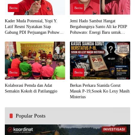
Berita
Berita
Kader Muda Potensial, Yopi Y.
Jemi Hado Sambut Hangat
Latif Resmi Nyatakan Siap
Bergabungnya Santo Ali ke PDIP
Gabung PDI Perjuangan Pohuwato
Pohuwato: Energi Baru untuk
Demi Kawal Aspirasi Bumi Panua
Perjuangan Rakyat
Berita
Berita
Kolaborasi Pemda dan Adat
Berkas Perkara Sianida Gorut
Semakin Kokoh di Patilanggio
Masuk P-19,Sosok Ko Lexy Masih
Misterius
Popular Posts