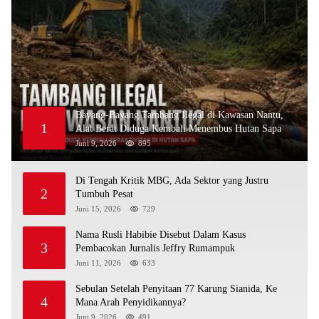
Bayang-Bayang Tambang Ilegal di Kawasan Nantu,
1
Alat Berat Diduga Kembali Menembus Hutan Sapa
Juni 9, 2026
895
Di Tengah Kritik MBG, Ada Sektor yang Justru
2
Tumbuh Pesat
Juni 15, 2026
729
Nama Rusli Habibie Disebut Dalam Kasus
3
Pembacokan Jurnalis Jeffry Rumampuk
Juni 11, 2026
633
Sebulan Setelah Penyitaan 77 Karung Sianida, Ke
4
Mana Arah Penyidikannya?
Juni 9, 2026
491