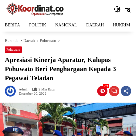
Langsung
ke
konten
BERITA
POLITIK
NASIONAL
DAERAH
HUKRIM
Beranda
Daerah
Pohuwato
Pohuwato
Apresiasi Kinerja Aparatur, Kalapas
Pohuwato Beri Penghargaan Kepada 3
Pegawai Teladan
271
Admin
2 Min Baca
Desember 20, 2022