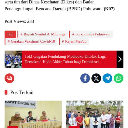
serta tim dari Dinas Kesehatan (Dikes) dan Badan
Penanggulangan Bencana Daerah (BPBD) Pohuwato.
(K07)
Post Views:
233
Tag:
Bupati Syaiful A. Mbuinga
Forkopimda Pohuwato
Gerakan Vaksinasi Covid-19
Kajari Mas'ud
Tok! Gugatan Pendukung Moeldoko Ditolak Lagi,
Demokrat: Kado Akhir Tahun bagi Demokrasi
Indonesia
Pos Terkait