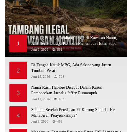
Bayang-Bayang Tambang Ilegal di Kawasan Nantu,
1
Alat Berat Diduga Kembali Menembus Hutan Sapa
Juni 9, 2026
891
Di Tengah Kritik MBG, Ada Sektor yang Justru
2
Tumbuh Pesat
Juni 15, 2026
728
Nama Rusli Habibie Disebut Dalam Kasus
3
Pembacokan Jurnalis Jeffry Rumampuk
Juni 11, 2026
632
Sebulan Setelah Penyitaan 77 Karung Sianida, Ke
4
Mana Arah Penyidikannya?
Juni 9, 2026
489