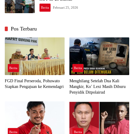
Berita
Februari 25, 2026
Pos Terbaru
Berita
Berita
FGD Final Perseroda, Pohuwato
Menghilang Setelah Dua Kali
Siapkan Pengajuan ke Kemendagri
Mangkir, Ko’ Lexi Masih Diburu
Penyidik Ditpolairud
Berita
Berita