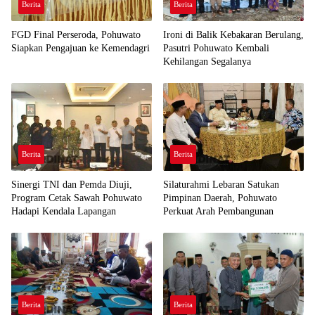
Berita
Berita
FGD Final Perseroda, Pohuwato
Ironi di Balik Kebakaran Berulang,
Siapkan Pengajuan ke Kemendagri
Pasutri Pohuwato Kembali
Kehilangan Segalanya
Berita
Berita
Sinergi TNI dan Pemda Diuji,
Silaturahmi Lebaran Satukan
Program Cetak Sawah Pohuwato
Pimpinan Daerah, Pohuwato
Hadapi Kendala Lapangan
Perkuat Arah Pembangunan
Berita
Berita