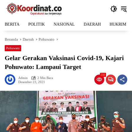
Langsung
ke
konten
BERITA
POLITIK
NASIONAL
DAERAH
HUKRIM
Beranda
Daerah
Pohuwato
Pohuwato
Gelar Gerakan Vaksinasi Covid-19, Kajari
Pohuwato: Lampaui Target
233
Admin
2 Min Baca
Desember 23, 2021