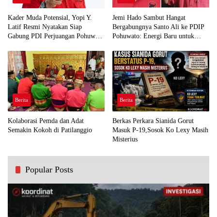
Kader Muda Potensial, Yopi Y.
Jemi Hado Sambut Hangat
Latif Resmi Nyatakan Siap
Bergabungnya Santo Ali ke PDIP
Gabung PDI Perjuangan Pohuwato
Pohuwato: Energi Baru untuk
Demi Kawal Aspirasi Bumi Panua
Perjuangan Rakyat
Berita
Berita
Kolaborasi Pemda dan Adat
Berkas Perkara Sianida Gorut
Semakin Kokoh di Patilanggio
Masuk P-19,Sosok Ko Lexy Masih
Misterius
Popular Posts