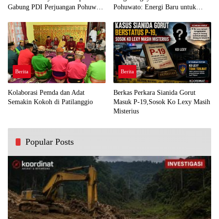
Gabung PDI Perjuangan Pohuwato
Pohuwato: Energi Baru untuk
Demi Kawal Aspirasi Bumi Panua
Perjuangan Rakyat
Berita
Berita
Kolaborasi Pemda dan Adat
Berkas Perkara Sianida Gorut
Semakin Kokoh di Patilanggio
Masuk P-19,Sosok Ko Lexy Masih
Misterius
Popular Posts