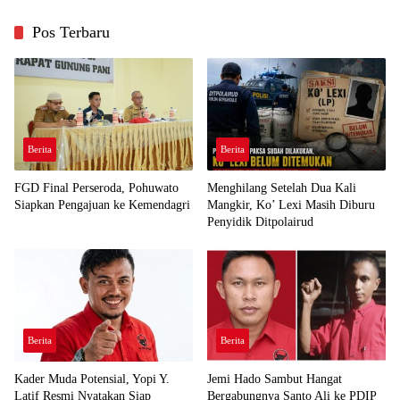
Pos Terbaru
Berita
Berita
FGD Final Perseroda, Pohuwato
Menghilang Setelah Dua Kali
Siapkan Pengajuan ke Kemendagri
Mangkir, Ko’ Lexi Masih Diburu
Penyidik Ditpolairud
Berita
Berita
Kader Muda Potensial, Yopi Y.
Jemi Hado Sambut Hangat
Latif Resmi Nyatakan Siap
Bergabungnya Santo Ali ke PDIP