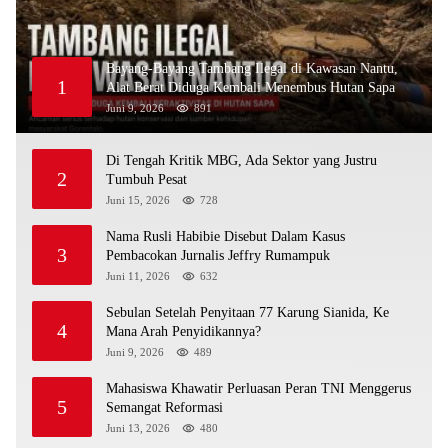
Bayang-Bayang Tambang Ilegal di Kawasan Nantu,
1
Alat Berat Diduga Kembali Menembus Hutan Sapa
Juni 9, 2026
891
Di Tengah Kritik MBG, Ada Sektor yang Justru
2
Tumbuh Pesat
Juni 15, 2026
728
Nama Rusli Habibie Disebut Dalam Kasus
3
Pembacokan Jurnalis Jeffry Rumampuk
Juni 11, 2026
632
Sebulan Setelah Penyitaan 77 Karung Sianida, Ke
4
Mana Arah Penyidikannya?
Juni 9, 2026
489
Mahasiswa Khawatir Perluasan Peran TNI Menggerus
5
Semangat Reformasi
Juni 13, 2026
480