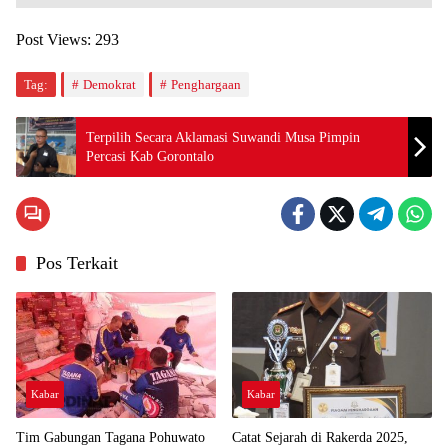
Post Views:
293
Tag:
Demokrat
Penghargaan
Terpilih Secara Aklamasi Suwandi Musa Pimpin
Percasi Kab Gorontalo
Pos Terkait
Kabar
Kabar
Tim Gabungan Tagana Pohuwato
Catat Sejarah di Rakerda 2025,