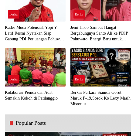
Berita
Berita
Kader Muda Potensial, Yopi Y.
Jemi Hado Sambut Hangat
Latif Resmi Nyatakan Siap
Bergabungnya Santo Ali ke PDIP
Gabung PDI Perjuangan Pohuwato
Pohuwato: Energi Baru untuk
Demi Kawal Aspirasi Bumi Panua
Perjuangan Rakyat
Berita
Berita
Kolaborasi Pemda dan Adat
Berkas Perkara Sianida Gorut
Semakin Kokoh di Patilanggio
Masuk P-19,Sosok Ko Lexy Masih
Misterius
Popular Posts