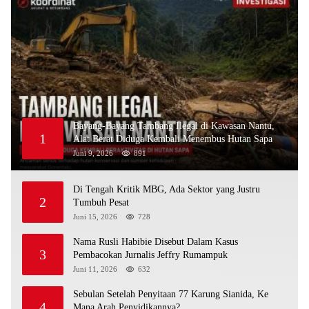
Bayang-Bayang Tambang Ilegal di Kawasan Nantu,
1
Alat Berat Diduga Kembali Menembus Hutan Sapa
Juni 9, 2026
891
Di Tengah Kritik MBG, Ada Sektor yang Justru
2
Tumbuh Pesat
Juni 15, 2026
728
Nama Rusli Habibie Disebut Dalam Kasus
3
Pembacokan Jurnalis Jeffry Rumampuk
Juni 11, 2026
632
Sebulan Setelah Penyitaan 77 Karung Sianida, Ke
4
Mana Arah Penyidikannya?