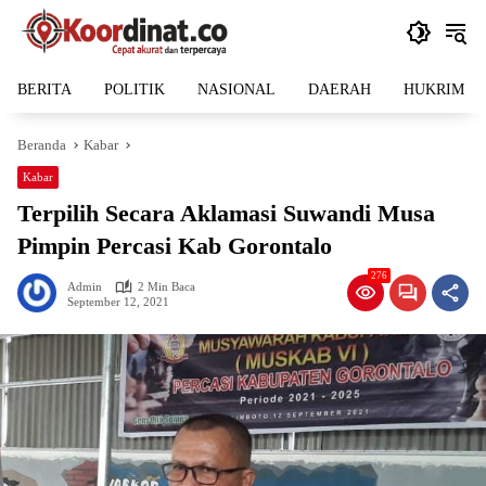
Langsung
ke
konten
BERITA
POLITIK
NASIONAL
DAERAH
HUKRIM
Beranda
Kabar
Kabar
Terpilih Secara Aklamasi Suwandi Musa
Pimpin Percasi Kab Gorontalo
276
Admin
2 Min Baca
September 12, 2021