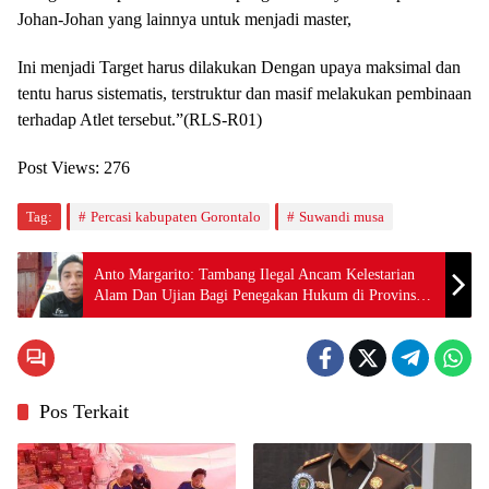
Johan-Johan yang lainnya untuk menjadi master,
Ini menjadi Target harus dilakukan Dengan upaya maksimal dan
tentu harus sistematis, terstruktur dan masif melakukan pembinaan
terhadap Atlet tersebut.”(RLS-R01)
Post Views:
276
Tag:
Percasi kabupaten Gorontalo
Suwandi musa
Anto Margarito: Tambang Ilegal Ancam Kelestarian
Alam Dan Ujian Bagi Penegakan Hukum di Provinsi
Gorontalo
Pos Terkait