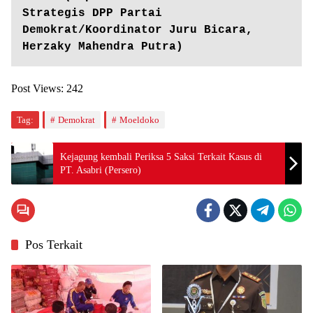
Strategis DPP Partai 
Demokrat/Koordinator Juru Bicara, 
Herzaky Mahendra Putra)
Post Views:
242
Tag:
Demokrat
Moeldoko
Kejagung kembali Periksa 5 Saksi Terkait Kasus di
PT. Asabri (Persero)
Pos Terkait