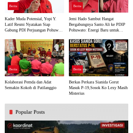
Berita
Berita
Kader Muda Potensial, Yopi Y.
Jemi Hado Sambut Hangat
Latif Resmi Nyatakan Siap
Bergabungnya Santo Ali ke PDIP
Gabung PDI Perjuangan Pohuwato
Pohuwato: Energi Baru untuk
Demi Kawal Aspirasi Bumi Panua
Perjuangan Rakyat
Berita
Berita
Kolaborasi Pemda dan Adat
Berkas Perkara Sianida Gorut
Semakin Kokoh di Patilanggio
Masuk P-19,Sosok Ko Lexy Masih
Misterius
Popular Posts