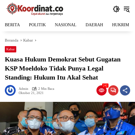
Langsung
ke
konten
BERITA
POLITIK
NASIONAL
DAERAH
HUKRIM
Beranda
Kabar
Kabar
Kuasa Hukum Demokrat Sebut Gugatan
KSP Moeldoko Tidak Punya Legal
Standing: Hukum Itu Akal Sehat
242
Admin
2 Min Baca
Oktober 21, 2021