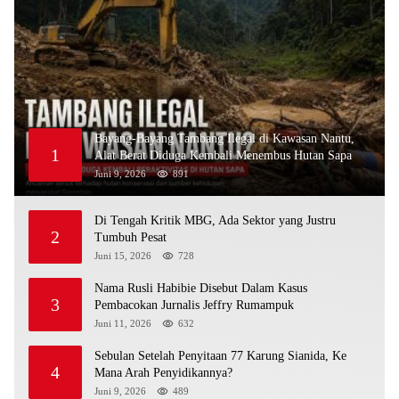
Bayang-Bayang Tambang Ilegal di Kawasan Nantu,
1
Alat Berat Diduga Kembali Menembus Hutan Sapa
Juni 9, 2026
891
Di Tengah Kritik MBG, Ada Sektor yang Justru
2
Tumbuh Pesat
Juni 15, 2026
728
Nama Rusli Habibie Disebut Dalam Kasus
3
Pembacokan Jurnalis Jeffry Rumampuk
Juni 11, 2026
632
Sebulan Setelah Penyitaan 77 Karung Sianida, Ke
4
Mana Arah Penyidikannya?
Juni 9, 2026
489