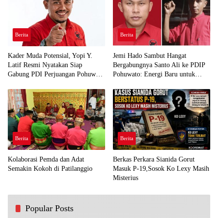
Berita
Berita
Kader Muda Potensial, Yopi Y.
Jemi Hado Sambut Hangat
Latif Resmi Nyatakan Siap
Bergabungnya Santo Ali ke PDIP
Gabung PDI Perjuangan Pohuwato
Pohuwato: Energi Baru untuk
Demi Kawal Aspirasi Bumi Panua
Perjuangan Rakyat
Berita
Berita
Kolaborasi Pemda dan Adat
Berkas Perkara Sianida Gorut
Semakin Kokoh di Patilanggio
Masuk P-19,Sosok Ko Lexy Masih
Misterius
Popular Posts