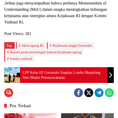
,beliau juga menyampaikan bahwa perlunya Memorandum of
Understanding (MoU) dalam rangka meningkatkan hubungan
kerjasama atau sinergitas antara Kejaksaan RI dengan Komisi
Yudisial RI.
Post Views:
281
Tag:
Jaksa agung Ri
Kejaksaan tinggi Gorontalo
Kepala pusat penerangan hukum kejaksaan agung
komisi yudisial
LPP Kelas III Gorontalo Siapkan Lomba Menjelang
Hari Bhakti Pemasyarakatan
Pos Terkait