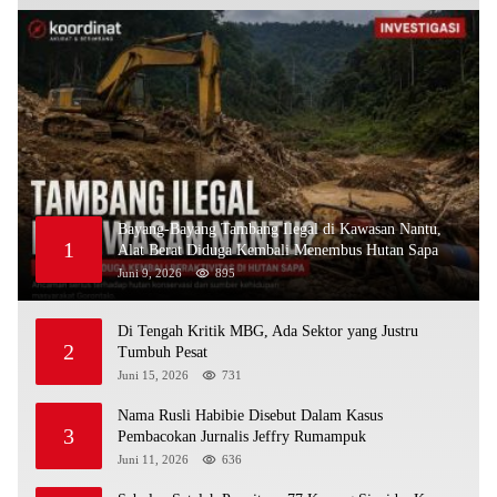
Bayang-Bayang Tambang Ilegal di Kawasan Nantu,
1
Alat Berat Diduga Kembali Menembus Hutan Sapa
Juni 9, 2026
895
Di Tengah Kritik MBG, Ada Sektor yang Justru
2
Tumbuh Pesat
Juni 15, 2026
731
Nama Rusli Habibie Disebut Dalam Kasus
3
Pembacokan Jurnalis Jeffry Rumampuk
Juni 11, 2026
636