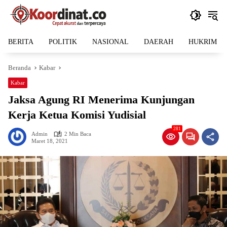
Langsung
ke
konten
BERITA
POLITIK
NASIONAL
DAERAH
HUKRIM
Beranda
Kabar
Kabar
Jaksa Agung RI Menerima Kunjungan
Kerja Ketua Komisi Yudisial
281
Admin
2 Min Baca
Maret 18, 2021